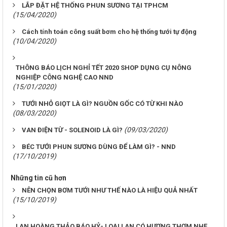
LẮP ĐẶT HỆ THỐNG PHUN SƯƠNG TẠI TPHCM
(15/04/2020)
Cách tính toán công suất bơm cho hệ thống tưới tự động
(10/04/2020)
THÔNG BÁO LỊCH NGHỈ TẾT 2020 SHOP DỤNG CỤ NÔNG
NGHIỆP CÔNG NGHỆ CAO NND
(15/01/2020)
TƯỚI NHỎ GIỌT LÀ GÌ? NGUỒN GỐC CÓ TỪ KHI NÀO
(08/03/2020)
(09/03/2020)
VAN ĐIỆN TỪ - SOLENOID LÀ GÌ?
BÉC TƯỚI PHUN SƯƠNG DÙNG ĐỂ LÀM GÌ? - NND
(17/10/2019)
Những tin cũ hơn
NÊN CHỌN BƠM TƯỚI NHƯ THẾ NÀO LÀ HIỆU QUẢ NHẤT
(15/10/2019)
LAN HOÀNG THẢO BÁO HỶ- LOẠI LAN CÓ HƯƠNG THƠM NHẸ