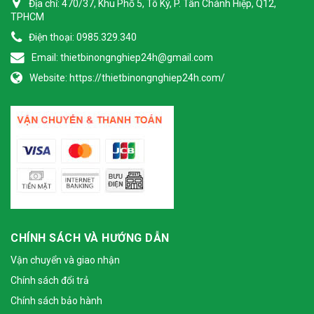
Địa chỉ:
470/37, Khu Phố 5, Tô Ký, P. Tân Chánh Hiệp, Q12,
TPHCM
Điện thoại:
0985.329.340
Email:
thietbinongnghiep24h@gmail.com
Website:
https://thietbinongnghiep24h.com/
CHÍNH SÁCH VÀ HƯỚNG DẪN
Vận chuyển và giao nhận
Chính sách đổi trả
Chính sách bảo hành