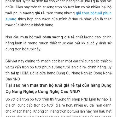
phẩm nơi uy tín sẽ đem lại cho khách hàng nhiều hiệu quả hơn rất
nhiều. Hiện nay trên thị trường trọn bộ tưới lan có rất nhiều loại
bộ
tưới phun sương giá rẻ
, tầm trung nhưng
giá trọn bộ tưới phun
sương
thích hợp cho vườn của mình ở đâu rẻ nhất vẫn là thắc
mắc của không ít khách hàng.
Nhu cầu mua
bộ tưới phun sương giá rẻ
chất lượng cao, chính
hãng luôn là mong muốn thiết thực của bất kỳ ai có ý định sử
dụng trọn bộ tưới này.
Bài viết này chúng tôi mách các bạn một địa chỉ cung cấp thiết bị
và tư vấn trọn bộ tưới phun sương tưới lan giá rẻ, chính hãng uy
tín tại tp HCM. Đó là cửa hàng Dụng Cụ Nông Nghiệp Công Nghệ
Cao NND
Tại sao nên mua trọn bộ tưới giá rẻ tại cửa hàng Dụng
Cụ Nông Nghiệp Công Nghệ Cao NND?
So với giá trọn bộ tưới trên thị trường thì shop NND luôn tự hào là
địa chỉ cung cấp trọn bộ tưới giá rẻ hơn, nhiều ưu đãi hơn dành
cho khách hàng. Không chỉ riêng trọn bộ tưới lan này mà hầu hết