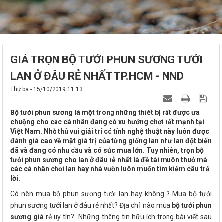
GIÁ TRỌN BỘ TƯỚI PHUN SƯƠNG TƯỚI
LAN Ở ĐÂU RẺ NHẤT TP.HCM - NND
Thứ ba - 15/10/2019 11:13
Bộ tưới phun sương là một trong những thiết bị rất được ưa
chuộng cho các cá nhân đang có xu hướng chơi rất mạnh tại
Việt Nam. Nhờ thú vui giải trí có tính nghệ thuật này luôn được
đánh giá cao về mặt giá trị của từng giống lan như lan đột biến
đã và đang có nhu cầu và có sức mua lớn. Tuy nhiên, trọn bộ
tưới phun sương cho lan ở đâu rẻ nhất là đề tài muôn thuở mà
các cá nhân chơi lan hay nhà vườn luôn muốn tìm kiếm câu trả
lời.
Có nên mua bộ phun sương tưới lan hay không ? Mua bộ tưới
phun sương tưới lan ở đâu rẻ nhất? Địa chỉ nào mua
bộ tưới phun
sương giá
rẻ uy tín? Những thông tin hữu ích trong bài viết sau