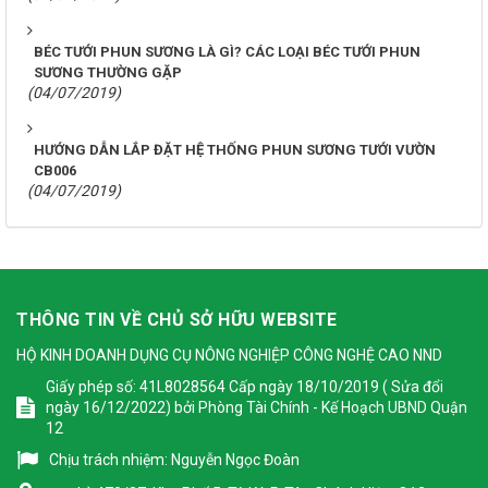
BÉC TƯỚI PHUN SƯƠNG LÀ GÌ? CÁC LOẠI BÉC TƯỚI PHUN
SƯƠNG THƯỜNG GẶP
(04/07/2019)
HƯỚNG DẪN LẮP ĐẶT HỆ THỐNG PHUN SƯƠNG TƯỚI VƯỜN
CB006
(04/07/2019)
THÔNG TIN VỀ CHỦ SỞ HỮU WEBSITE
HỘ KINH DOANH DỤNG CỤ NÔNG NGHIỆP CÔNG NGHỆ CAO NND
Giấy phép số: 41L8028564 Cấp ngày 18/10/2019 ( Sửa đổi
ngày 16/12/2022) bởi Phòng Tài Chính - Kế Hoạch UBND Quận
12
Chịu trách nhiệm:
Nguyễn Ngọc Đoàn