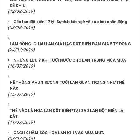
DỄ CHỊU
(12/08/2019)
Gốc lan đột biến 17 tỷ: Sự thật bất ngờ về cú chơi chấn động
(03/08/2019)
LÂM ĐỒNG: CHẬU LAN GIẢ HẠC ĐỘT BIẾN BÁN GIÁ 5 TỶ ĐỒNG
(24/07/2019)
NHƯNG LƯU Ý KHI TƯỚI NƯỚC CHO LAN TRONG MÙA MƯA
(16/07/2019)
HỆ THỐNG PHUN SƯƠNG TƯỚI LAN QUAN TRỌNG NHƯ THẾ
NÀO
(15/07/2019)
THẾ NÀO LÀ HOA LAN ĐỘT BIẾN?TẠI SAO LAN ĐỘT BIẾN LẠI
ĐẮT
(11/07/2019)
CÁCH CHĂM SÓC HOA LAN KHI VÀO MÙA MƯA
(07/07/2019)