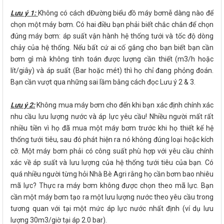
Lưu ý 1:
Không có cách dĐường biểu đồ máy bơmễ dàng nào để
chọn một máy bơm. Có hai điều bạn phải biết chắc chắn để chọn
đúng máy bơm: áp suất vận hành hệ thống tưới và tốc độ dòng
chảy của hệ thống. Nếu bất cứ ai cố gắng cho bạn biết bạn cần
bơm gì mà không tính toán được lượng cần thiết (m3/h hoặc
lít/giây) và áp suất (Bar hoặc mét) thì họ chỉ đang phỏng đoán.
Bạn cần vượt qua những sai lầm bằng cách đọc Lưu ý 2 & 3.
Lưu ý 2:
Không mua máy bơm cho đến khi bạn xác định chính xác
nhu cầu lưu lượng nước và áp lực yêu cầu! Nhiều người mất rất
nhiều tiền vì họ đã mua một máy bơm trước khi họ thiết kế hệ
thống tưới tiêu, sau đó phát hiện ra nó không đúng loại hoặc kích
cỡ. Một máy bơm phải có công suất phù hợp với yêu cầu chính
xác về áp suất và lưu lượng của hệ thống tưới tiêu của bạn. Có
quá nhiều người từng hỏi Nhà Bè Agri rằng họ cần bơm bao nhiêu
mã lực? Thực ra máy bơm không được chọn theo mã lực. Bạn
cần một máy bơm tạo ra một lưu lượng nước theo yêu cầu trong
tương quan với tại một mức áp lực nước nhất định (ví dụ lưu
lượng 30m3/giờ tại áp 2.0 bar).