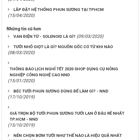
LẮP ĐẶT HỆ THỐNG PHUN SƯƠNG TẠI TPHCM
(15/04/2020)
Những tin cũ hơn
(09/03/2020)
VAN ĐIỆN TỪ - SOLENOID LÀ GÌ?
TƯỚI NHỎ GIỌT LÀ GÌ? NGUỒN GỐC CÓ TỪ KHI NÀO
(08/03/2020)
THÔNG BÁO LỊCH NGHỈ TẾT 2020 SHOP DỤNG CỤ NÔNG
NGHIỆP CÔNG NGHỆ CAO NND
(15/01/2020)
BÉC TƯỚI PHUN SƯƠNG DÙNG ĐỂ LÀM GÌ? - NND
(17/10/2019)
GIÁ TRỌN BỘ TƯỚI PHUN SƯƠNG TƯỚI LAN Ở ĐÂU RẺ NHẤT
TP.HCM - NND
(15/10/2019)
NÊN CHỌN BƠM TƯỚI NHƯ THẾ NÀO LÀ HIỆU QUẢ NHẤT