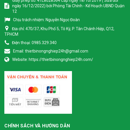
Giấy phép số: 41L8028564 Cấp ngày 18/10/2019 ( Sửa đổi
ngày 16/12/2022) bởi Phòng Tài Chính - Kế Hoạch UBND Quận
12
Chịu trách nhiệm:
Nguyễn Ngọc Đoàn
Địa chỉ:
470/37, Khu Phố 5, Tô Ký, P. Tân Chánh Hiệp, Q12,
TPHCM
Điện thoại:
0985.329.340
Email:
thietbinongnghiep24h@gmail.com
Website:
https://thietbinongnghiep24h.com/
CHÍNH SÁCH VÀ HƯỚNG DẪN