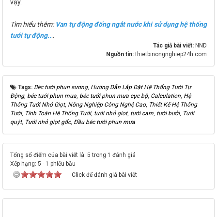
vậy.
Tìm hiểu thêm:
Van tự động đống ngắt nước khi sử dụng hệ thống
tưới tự động..
..
Tác giả bài viết:
NND
Nguồn tin:
thietbinongnghiep24h.com
Tags:
Béc tưới phun sương
,
Hướng Dẫn Lắp Đặt Hệ Thống Tưới Tự
Động
,
béc tưới phun mưa
,
béc tưới phun mưa cục bộ
,
Calculation
,
Hệ
Thống Tưới Nhỏ Giọt
,
Nông Nghiệp Công Nghệ Cao
,
Thiết Kế Hệ Thống
Tưới
,
Tính Toán Hệ Thống Tưới
,
tưới nhỏ giọt
,
tưới cam
,
tưới bưởi
,
Tưới
quýt
,
Tưới nhỏ giọt gốc
,
Đầu béc tưới phun mưa
Tổng số điểm của bài viết là: 5 trong 1 đánh giá
Xếp hạng:
5
-
1
phiếu bầu
Click để đánh giá bài viết