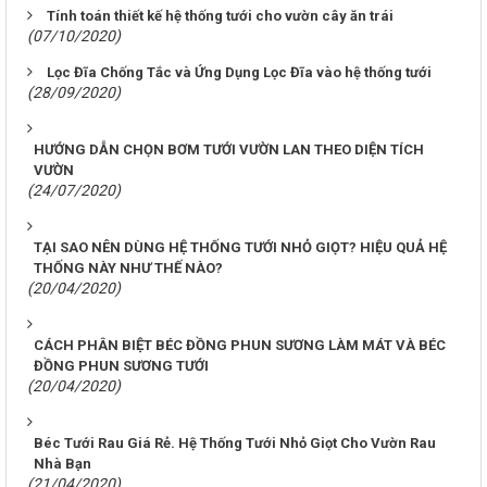
Tính toán thiết kế hệ thống tưới cho vườn cây ăn trái
(07/10/2020)
Lọc Đĩa Chống Tắc và Ứng Dụng Lọc Đĩa vào hệ thống tưới
(28/09/2020)
HƯỚNG DẪN CHỌN BƠM TƯỚI VƯỜN LAN THEO DIỆN TÍCH
VƯỜN
(24/07/2020)
TẠI SAO NÊN DÙNG HỆ THỐNG TƯỚI NHỎ GIỌT? HIỆU QUẢ HỆ
THỐNG NÀY NHƯ THẾ NÀO?
(20/04/2020)
CÁCH PHÂN BIỆT BÉC ĐỒNG PHUN SƯƠNG LÀM MÁT VÀ BÉC
ĐỒNG PHUN SƯƠNG TƯỚI
(20/04/2020)
Béc Tưới Rau Giá Rẻ. Hệ Thống Tưới Nhỏ Giọt Cho Vườn Rau
Nhà Bạn
(21/04/2020)