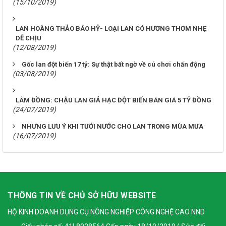
(15/10/2019)
LAN HOÀNG THẢO BÁO HỶ- LOẠI LAN CÓ HƯƠNG THƠM NHẸ
DỄ CHỊU
(12/08/2019)
Gốc lan đột biến 17 tỷ: Sự thật bất ngờ về cú chơi chấn động
(03/08/2019)
LÂM ĐỒNG: CHẬU LAN GIẢ HẠC ĐỘT BIẾN BÁN GIÁ 5 TỶ ĐỒNG
(24/07/2019)
NHƯNG LƯU Ý KHI TƯỚI NƯỚC CHO LAN TRONG MÙA MƯA
(16/07/2019)
THÔNG TIN VỀ CHỦ SỞ HỮU WEBSITE
HỘ KINH DOANH DỤNG CỤ NÔNG NGHIỆP CÔNG NGHỆ CAO NND