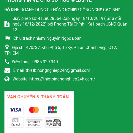
THÔNG TIN VỀ CHỦ SỞ HỮU WEBSITE
HỘ KINH DOANH DỤNG CỤ NÔNG NGHIỆP CÔNG NGHỆ CAO NND
Giấy phép số: 41L8028564 Cấp ngày 18/10/2019 ( Sửa đổi
ngày 16/12/2022) bởi Phòng Tài Chính - Kế Hoạch UBND Quận
12
Chịu trách nhiệm:
Nguyễn Ngọc Đoàn
Địa chỉ:
470/37, Khu Phố 5, Tô Ký, P. Tân Chánh Hiệp, Q12,
TPHCM
Điện thoại:
0985.329.340
Email:
thietbinongnghiep24h@gmail.com
Website:
https://thietbinongnghiep24h.com/