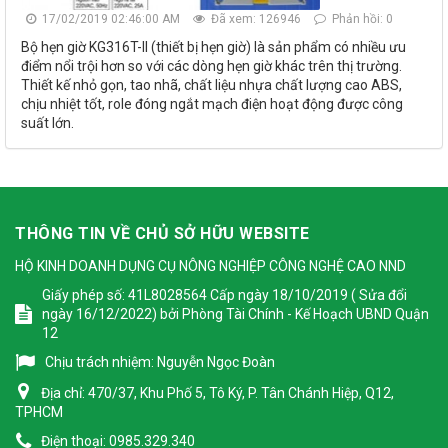
17/02/2019 02:46:00 AM
Đã xem: 126946
Phản hồi: 0
Bộ hẹn giờ KG316T-II (thiết bị hẹn giờ) là sản phẩm có nhiều ưu
điểm nổi trội hơn so với các dòng hẹn giờ khác trên thị trường.
Thiết kế nhỏ gọn, tao nhã, chất liệu nhựa chất lượng cao ABS,
chịu nhiệt tốt, role đóng ngắt mạch điện hoạt động được công
suất lớn.
THÔNG TIN VỀ CHỦ SỞ HỮU WEBSITE
HỘ KINH DOANH DỤNG CỤ NÔNG NGHIỆP CÔNG NGHỆ CAO NND
Giấy phép số: 41L8028564 Cấp ngày 18/10/2019 ( Sửa đổi
ngày 16/12/2022) bởi Phòng Tài Chính - Kế Hoạch UBND Quận
12
Chịu trách nhiệm:
Nguyễn Ngọc Đoàn
Địa chỉ:
470/37, Khu Phố 5, Tô Ký, P. Tân Chánh Hiệp, Q12,
TPHCM
Điện thoại:
0985.329.340