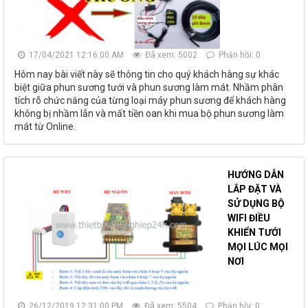
17/04/2021 12:16:00 AM
Đã xem: 5002
Phản hồi: 0
Hôm nay bài viết này sẽ thông tin cho quý khách hàng sự khác
biệt giữa phun sương tưới và phun sương làm mát. Nhầm phân
tích rõ chức năng của từng loại máy phun sương để khách hàng
không bị nhầm lẫn và mất tiền oan khi mua bộ phun sương làm
mát từ Online.
HƯỚNG DẪN
LẮP ĐẶT VÀ
SỬ DỤNG BỘ
WIFI ĐIỀU
KHIỂN TƯỚI
MỌI LÚC MỌI
NƠI
26/12/2019 12:31:00 PM
Đã xem: 5504
Phản hồi: 0