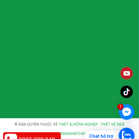
1
© BẢN QUYỀN THUỘC VỀ
THIẾT BỊ NÔNG NGHIỆP
.
THIẾT KẾ WEB
THIETBINONGNGHIEP24H.COM
.
Chat hỗ trợ