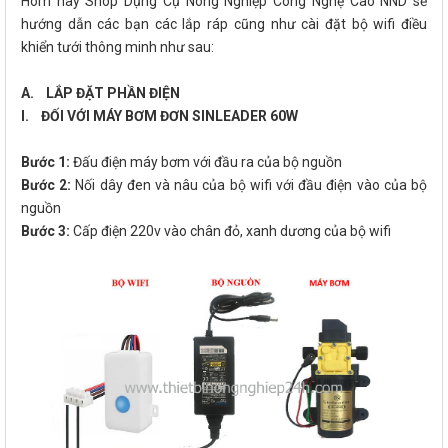
Hôm nay Shop Dụng Cụ Nông Nghiệp Công Nghệ Cao NND sẽ
hướng dẫn các bạn các lắp ráp cũng như cài đặt bộ wifi điều
khiển tưới thông minh như sau:
A. LẮP ĐẶT PHẦN ĐIỆN
I. ĐỐI VỚI MÁY BƠM ĐƠN SINLEADER 60W
Bước 1:
Đấu điện máy bơm với đầu ra của bộ nguồn
Bước 2:
Nối dây đen và nâu của bộ wifi với đầu điện vào của bộ
nguồn
Bước 3:
Cấp điện 220v vào chân đỏ, xanh dương của bộ wifi