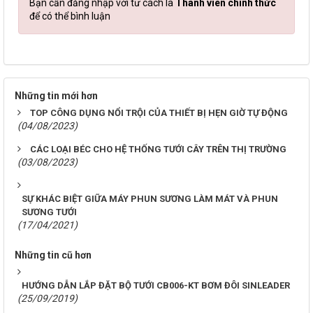
Bạn cần đăng nhập với tư cách là
Thành viên chính thức
để có thể bình luận
Những tin mới hơn
TOP CÔNG DỤNG NỔI TRỘI CỦA THIẾT BỊ HẸN GIỜ TỰ ĐỘNG
(04/08/2023)
CÁC LOẠI BÉC CHO HỆ THỐNG TƯỚI CÂY TRÊN THỊ TRƯỜNG
(03/08/2023)
SỰ KHÁC BIỆT GIỮA MÁY PHUN SƯƠNG LÀM MÁT VÀ PHUN
SƯƠNG TƯỚI
(17/04/2021)
Những tin cũ hơn
HƯỚNG DẪN LẮP ĐẶT BỘ TƯỚI CB006-KT BƠM ĐÔI SINLEADER
(25/09/2019)