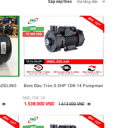
Sắp xếp theo
MỚI
-75.000 VND
ADELINO
Bơm Đầu Tròn 0.5HP 1DK-14 Pumpman
NND-1DK-14
1.538.000 VND
1.613.000 VND
MỚI