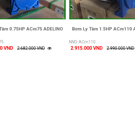
 Tâm 0.75HP ACm75 ADELINO
Bơm Ly Tâm 1.5HP ACm110 
75
NND-ACm110
00 VND
2.915.000 VND
2.682.000 VND
2.990.000 VND