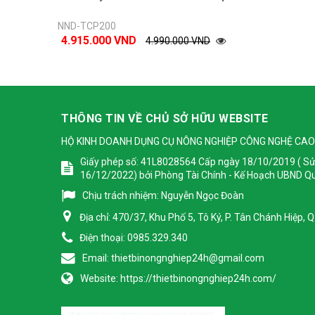
NND-TCP200
4.915.000 VND
4.990.000 VND
THÔNG TIN VỀ CHỦ SỞ HỮU WEBSITE
HỘ KINH DOANH DỤNG CỤ NÔNG NGHIỆP CÔNG NGHỆ CAO
Giấy phép số: 41L8028564 Cấp ngày 18/10/2019 ( Sử
16/12/2022) bởi Phòng Tài Chính - Kế Hoạch UBND Q
Chịu trách nhiệm:
Nguyễn Ngọc Đoàn
Địa chỉ:
470/37, Khu Phố 5, Tô Ký, P. Tân Chánh Hiệp,
Điện thoại:
0985.329.340
Email:
thietbinongnghiep24h@gmail.com
Website:
https://thietbinongnghiep24h.com/