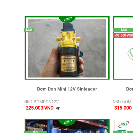
MỚI
MỚI
-35.000 VN
Bơm Đơn Mini 12V Sinleader
Bơm
NND-BOMDON12V
NND-BOMD
225.000 VND
315.000
MỚI
MỚI