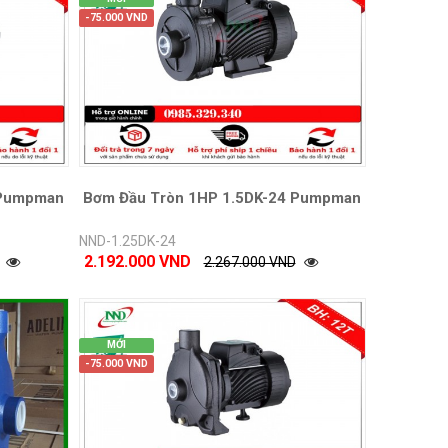
-75.000 VND
 Pumpman
Bơm Đầu Tròn 1HP 1.5DK-24 Pumpman
NND-1.25DK-24
2.192.000 VND
2.267.000 VND
MỚI
-75.000 VND