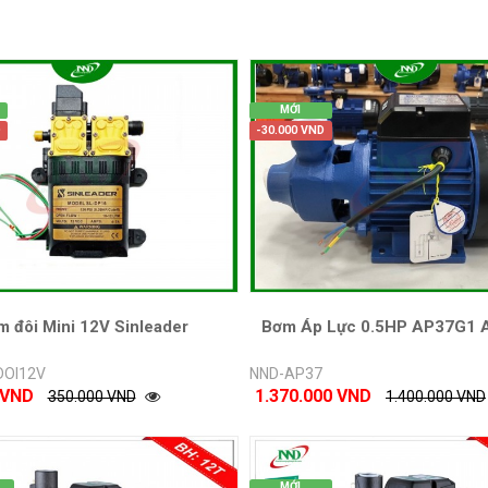
MỚI
D
-30.000 VND
 đôi Mini 12V Sinleader
Bơm Áp Lực 0.5HP AP37G1 
OI12V
NND-AP37
 VND
1.370.000 VND
350.000 VND
1.400.000 VND
MỚI