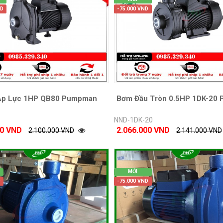
ND
-75.000 VND
Áp Lực 1HP QB80 Pumpman
Bơm Đầu Tròn 0.5HP 1DK-20
NND-1DK-20
00 VND
2.066.000 VND
2.100.000 VND
2.141.000 VND
MỚI
D
-75.000 VND