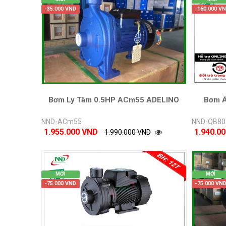
-35.000 VND
-160.000 V
Bơm Ly Tâm 0.5HP ACm55 ADELINO
Bơm 
NND-ACm55
NND-QB80
1.955.000 VND
1.940.0
1.990.000 VND
MỚI
MỚI
-75.000 VND
-75.000 VN