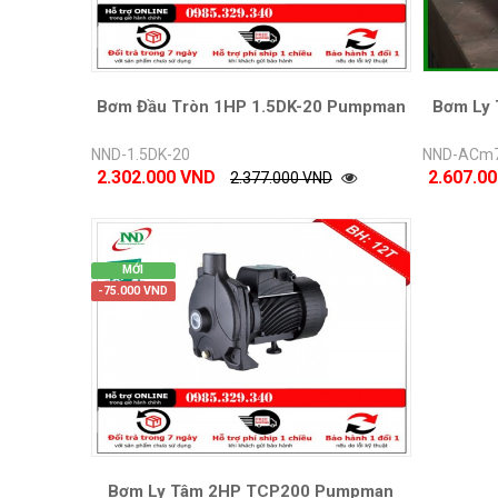
Bơm Đầu Tròn 1HP 1.5DK-20 Pumpman
Bơm Ly
NND-1.5DK-20
NND-ACm
2.302.000 VND
2.607.0
2.377.000 VND
MỚI
-75.000 VND
Bơm Ly Tâm 2HP TCP200 Pumpman