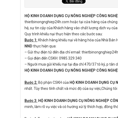
HỘ KINH DOANH DỤNG CỤ NÔNG NGHIỆP CÔNG NGHỆ
thietbinongnghiep24h.com hoặc tại cửa hàng của chúng tôi
hệ, sự tin cậy của Khách hàng vào chất lượng dịch vụ của 
Quy trình khiếu nại thực hiện theo các bước sau:
Bước 1:
Khách hàng khiếu nại về hàng hóa của Nhà Bán 
NND
thực hiện qua:
– Gửi thư điện tử đến địa chỉ email: thietbinongnghiep
– Gọi điện đến CSKH: 0985.329.340
– Người mua gửi khiếu nại tại địa chỉ:470/37 tô ký, p tân
HỘ KINH DOANH DỤNG CỤ NÔNG NGHIỆP CÔNG NGHỆ
Bước 2:
Bộ phận CSKH của
HỘ KINH DOANH DỤNG CỤ 
nhất. Tùy theo tính chất và mức độ của sự việc,Chúng tôi 
Bước 3:
HỘ KINH DOANH DỤNG CỤ NÔNG NGHIỆP CÔ
minh, làm rõ vụ việc và có hướng xử lý thích hợp, đồng th