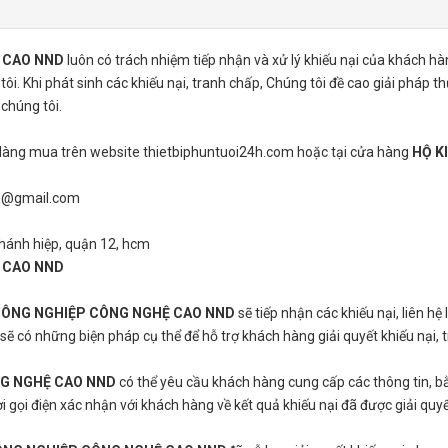
 CAO NND
luôn có trách nhiệm tiếp nhận và xử lý khiếu nại của khách hà
. Khi phát sinh các khiếu nại, tranh chấp, Chúng tôi đề cao giải pháp t
chúng tôi.
Hàng mua trên website thietbiphuntuoi24h.com hoặc tại cửa hàng
HỘ K
24h@gmail.com
 chánh hiệp, quận 12, hcm
 CAO NND
NÔNG NGHIỆP CÔNG NGHỆ CAO NND
sẽ tiếp nhận các khiếu nại, liên h
sẽ có những biện pháp cụ thể để hỗ trợ khách hàng giải quyết khiếu nại, 
NG NGHỆ CAO NND
có thể yêu cầu khách hàng cung cấp các thông tin, b
ời gọi điện xác nhận với khách hàng về kết quả khiếu nại đã được giải quy