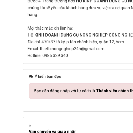
Bước 4: Trong trường hợp
HỘ KINH DOANH DỤNG CỤ N
chúng tôi sẽ yêu cầu khách hàng đưa vụ việc ra cơ quan 
hàng.
Mọi thắc mắc xin liên hệ:
HỘ KINH DOANH DỤNG CỤ NÔNG NGHIỆP CÔNG NGHỆ
Địa chỉ: 470/37 tô ký, p tân chánh hiệp, quận 12, hcm
Email: thietbinongnghiep24h@gmail.com
Hotline: 0985.329.340
Ý kiến bạn đọc
Bạn cần đăng nhập với tư cách là
Thành viên chính t
Vận chuyển và giao nhận