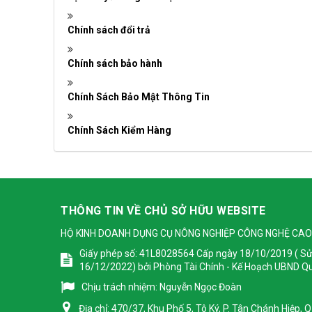
Chính sách đổi trả
Chính sách bảo hành
Chính Sách Bảo Mật Thông Tin
Chính Sách Kiểm Hàng
THÔNG TIN VỀ CHỦ SỞ HỮU WEBSITE
HỘ KINH DOANH DỤNG CỤ NÔNG NGHIỆP CÔNG NGHỆ CAO
Giấy phép số: 41L8028564 Cấp ngày 18/10/2019 ( Sử
16/12/2022) bởi Phòng Tài Chính - Kế Hoạch UBND Q
Chịu trách nhiệm:
Nguyễn Ngọc Đoàn
Địa chỉ:
470/37, Khu Phố 5, Tô Ký, P. Tân Chánh Hiệp,