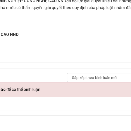
ÔNG NGHIỆP CÔNG NGHỆ CAO NND
đã nỗ lực giải quyết khiếu nại nhưn
Nhà nước có thẩm quyền giải quyết theo quy định của pháp luật nhằm đả
 CAO NND
hức
để có thể bình luận