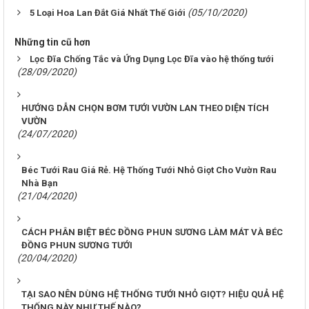
(05/10/2020)
5 Loại Hoa Lan Đắt Giá Nhất Thế Giới
Những tin cũ hơn
Lọc Đĩa Chống Tắc và Ứng Dụng Lọc Đĩa vào hệ thống tưới
(28/09/2020)
HƯỚNG DẪN CHỌN BƠM TƯỚI VƯỜN LAN THEO DIỆN TÍCH
VƯỜN
(24/07/2020)
Béc Tưới Rau Giá Rẻ. Hệ Thống Tưới Nhỏ Giọt Cho Vườn Rau
Nhà Bạn
(21/04/2020)
CÁCH PHÂN BIỆT BÉC ĐỒNG PHUN SƯƠNG LÀM MÁT VÀ BÉC
ĐỒNG PHUN SƯƠNG TƯỚI
(20/04/2020)
TẠI SAO NÊN DÙNG HỆ THỐNG TƯỚI NHỎ GIỌT? HIỆU QUẢ HỆ
THỐNG NÀY NHƯ THẾ NÀO?