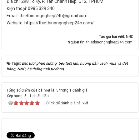
Địa chỉ: 298 Tô Ký, P. Tân Chánh Hiệp, Q12, TPHCM
Điện thoại: 0985.329.340
Email: thietbinongnghiep24h@gmail.com
Website: https://thietbinongnghiep24h.com/
Tác giả bài viết:
NND
Nguồn tin:
thietbinongnghiep24h.com:
Tags:
Béc tưới phun sương
,
béc tưới lan
,
hướng dẫn cách mua và đặt
hàng
,
NND
,
hệ thống tưới tự động
Tổng số điểm của bài viết là: 5 trong 1 đánh giá
Xếp hạng:
5
-
1
phiếu bầu
Click để đánh giá bài viết