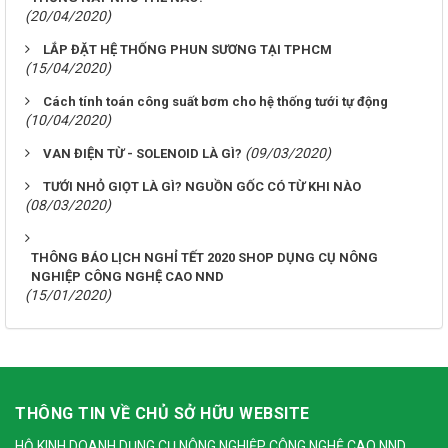
(20/04/2020)
LẮP ĐẶT HỆ THỐNG PHUN SƯƠNG TẠI TPHCM
(15/04/2020)
Cách tính toán công suất bơm cho hệ thống tưới tự động
(10/04/2020)
(09/03/2020)
VAN ĐIỆN TỪ - SOLENOID LÀ GÌ?
TƯỚI NHỎ GIỌT LÀ GÌ? NGUỒN GỐC CÓ TỪ KHI NÀO
(08/03/2020)
THÔNG BÁO LỊCH NGHỈ TẾT 2020 SHOP DỤNG CỤ NÔNG
NGHIỆP CÔNG NGHỆ CAO NND
(15/01/2020)
THÔNG TIN VỀ CHỦ SỞ HỮU WEBSITE
HỘ KINH DOANH DỤNG CỤ NÔNG NGHIỆP CÔNG NGHỆ CAO NND