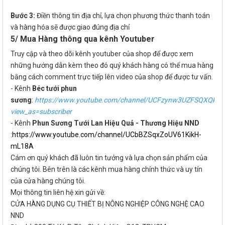
Bước 3:
Điền thông tin địa chỉ, lựa chọn phương thức thanh toán
và hàng hóa sẽ được giao đúng địa chỉ
5/ Mua Hàng thông qua kênh Youtuber
Truy cập và theo dõi kênh youtuber của shop để được xem
những hướng dẫn kèm theo đó quý khách hàng có thể mua hàng
bằng cách comment trực tiếp lên video của shop để được tư vấn.
- Kênh
Béc tưới phun
sương
:
https://www.youtube.com/channel/UCFzynw3UZFSQXQktA
view_as=subscriber
- Kênh
Phun Sương Tưới Lan Hiệu Quả - Thương Hiệu NND
:
https://www.youtube.com/channel/UCbBZSqxZoUV61KikH-
mL18A
Cám ơn quý khách đã luôn tin tưởng và lựa chọn sản phẩm của
chúng tôi. Bên trên là các kênh mua hàng chính thức và uy tín
của cửa hàng chúng tôi.
Mọi thông tin liên hệ xin gửi về:
CỬA HÀNG DỤNG CỤ THIẾT BỊ NÔNG NGHIỆP CÔNG NGHỆ CAO
NND