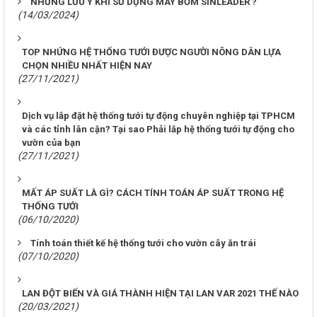
NHỮNG LƯU Ý KHI SỬ DỤNG MÁY BƠM SINLEADER ?
(14/03/2024)
TOP NHỨNG HỆ THỐNG TƯỚI ĐƯỢC NGƯỜI NÔNG DÂN LỰA
CHỌN NHIỀU NHẤT HIỆN NAY
(27/11/2021)
Dịch vụ lắp đặt hệ thống tưới tự động chuyên nghiệp tại TPHCM
và các tỉnh lân cận? Tại sao Phải lắp hệ thống tưới tự động cho
vườn của bạn
(27/11/2021)
MẤT ÁP SUẤT LÀ GÌ? CÁCH TÍNH TOÁN ÁP SUẤT TRONG HỆ
THỐNG TƯỚI
(06/10/2020)
Tính toán thiết kế hệ thống tưới cho vườn cây ăn trái
(07/10/2020)
LAN ĐỘT BIẾN VÀ GIÁ THÀNH HIỆN TẠI LAN VAR 2021 THẾ NÀO
(20/03/2021)