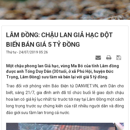
LÂM ĐỒNG: CHẬU LAN GIẢ HẠC ĐỘT
BIẾN BÁN GIÁ 5 TỶ ĐỒNG
Thứ tư - 24/07/2019 05:26
Một chậu phong lan Giả hạc, vùng Ma Bó của tỉnh Lâm đồng
được anh Tống Duy Dân (30 tuổi, ở xã Phú Hội, huyện Đức
Trọng, Lâm Đồng) sưu tầm và bán lại với giá 5 tỷ đồng.
Trao đổi với phóng viên Báo Điện tử DANVIET.VN, anh Dân cho
biết, sáng 21/7, gia đình anh đã tổ chức buổi lễ giao dịch chậu
hoa lan có giá kỷ lục nhất từ trước tới nay tại Lâm Đồng một cách
long trọng trước sự chứng kiến của rất nhiều người dân và đông
đảo giới sưu tầm lan trong cả nước.