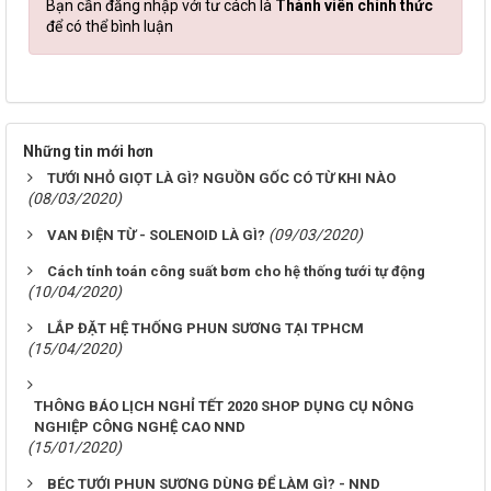
Bạn cần đăng nhập với tư cách là
Thành viên chính thức
để có thể bình luận
Những tin mới hơn
TƯỚI NHỎ GIỌT LÀ GÌ? NGUỒN GỐC CÓ TỪ KHI NÀO
(08/03/2020)
(09/03/2020)
VAN ĐIỆN TỪ - SOLENOID LÀ GÌ?
Cách tính toán công suất bơm cho hệ thống tưới tự động
(10/04/2020)
LẮP ĐẶT HỆ THỐNG PHUN SƯƠNG TẠI TPHCM
(15/04/2020)
THÔNG BÁO LỊCH NGHỈ TẾT 2020 SHOP DỤNG CỤ NÔNG
NGHIỆP CÔNG NGHỆ CAO NND
(15/01/2020)
BÉC TƯỚI PHUN SƯƠNG DÙNG ĐỂ LÀM GÌ? - NND