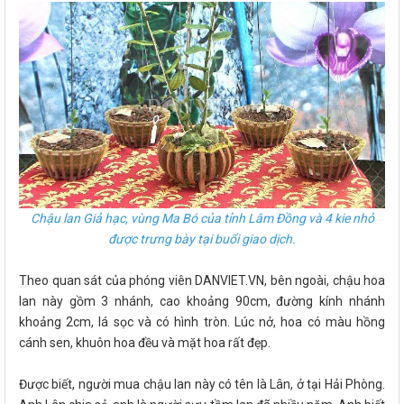
Chậu lan Giả hạc, vùng Ma Bó của tỉnh Lâm Đồng và 4 kie nhỏ
được trưng bày tại buổi giao dịch.
Theo quan sát của phóng viên DANVIET.VN, bên ngoài, chậu hoa
lan này gồm 3 nhánh, cao khoảng 90cm, đường kính nhánh
khoảng 2cm, lá sọc và có hình tròn. Lúc nở, hoa có màu hồng
cánh sen, khuôn hoa đều và mặt hoa rất đẹp.
Được biết, người mua chậu lan này có tên là Lân, ở tại Hải Phòng.