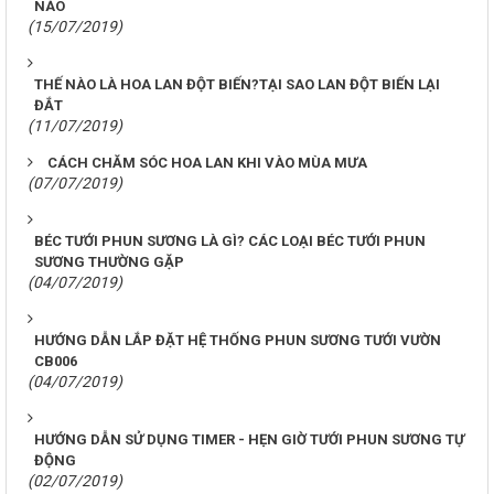
NÀO
(15/07/2019)
THẾ NÀO LÀ HOA LAN ĐỘT BIẾN?TẠI SAO LAN ĐỘT BIẾN LẠI
ĐẮT
(11/07/2019)
CÁCH CHĂM SÓC HOA LAN KHI VÀO MÙA MƯA
(07/07/2019)
BÉC TƯỚI PHUN SƯƠNG LÀ GÌ? CÁC LOẠI BÉC TƯỚI PHUN
SƯƠNG THƯỜNG GẶP
(04/07/2019)
HƯỚNG DẪN LẮP ĐẶT HỆ THỐNG PHUN SƯƠNG TƯỚI VƯỜN
CB006
(04/07/2019)
HƯỚNG DẪN SỬ DỤNG TIMER - HẸN GIỜ TƯỚI PHUN SƯƠNG TỰ
ĐỘNG
(02/07/2019)