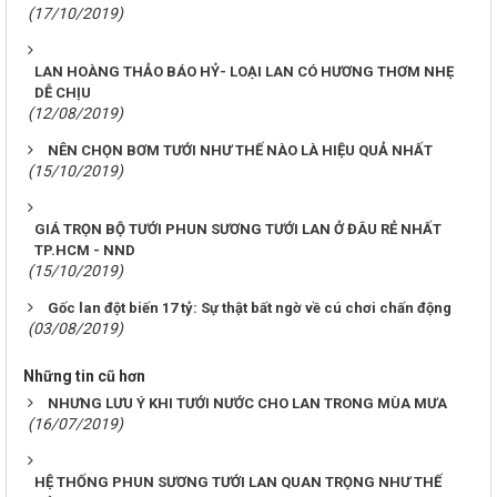
(17/10/2019)
LAN HOÀNG THẢO BÁO HỶ- LOẠI LAN CÓ HƯƠNG THƠM NHẸ
DỄ CHỊU
(12/08/2019)
NÊN CHỌN BƠM TƯỚI NHƯ THẾ NÀO LÀ HIỆU QUẢ NHẤT
(15/10/2019)
GIÁ TRỌN BỘ TƯỚI PHUN SƯƠNG TƯỚI LAN Ở ĐÂU RẺ NHẤT
TP.HCM - NND
(15/10/2019)
Gốc lan đột biến 17 tỷ: Sự thật bất ngờ về cú chơi chấn động
(03/08/2019)
Những tin cũ hơn
NHƯNG LƯU Ý KHI TƯỚI NƯỚC CHO LAN TRONG MÙA MƯA
(16/07/2019)
HỆ THỐNG PHUN SƯƠNG TƯỚI LAN QUAN TRỌNG NHƯ THẾ