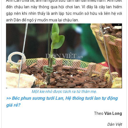
Anh Lân chia sẻ, anh là người sưu tầm lan đã nhiều năm. Anh biết
đến chậu lan này thông qua hội chơi lan. Vì đây là cây lan hiếm
gặp nên khi nhìn thấy là anh lập tức muốn sở hữu và liên hệ với
anh Dân để ngỏ ý muốn mua lại chậu lan.
Một kie nhỏ được tách ra từ thân mẹ.
>> Béc phun sương tưới Lan, Hệ thống tưới lan tự động
giá rẻ?
Theo
Văn Long
Dân Việt