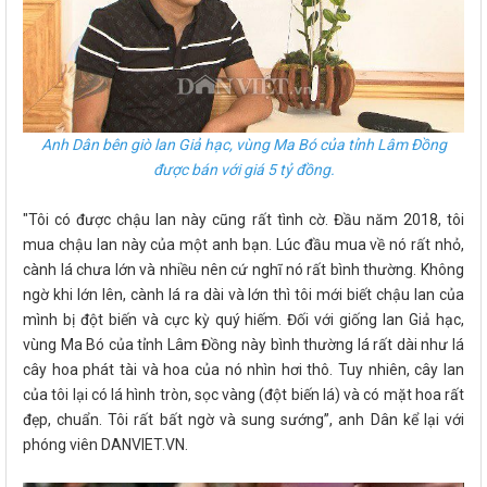
Anh Dân bên giò lan Giả hạc, vùng Ma Bó của tỉnh Lâm Đồng
được bán với giá 5 tỷ đồng.
"Tôi có được chậu lan này cũng rất tình cờ. Đầu năm 2018, tôi
mua chậu lan này của một anh bạn. Lúc đầu mua về nó rất nhỏ,
cành lá chưa lớn và nhiều nên cứ nghĩ nó rất bình thường. Không
ngờ khi lớn lên, cành lá ra dài và lớn thì tôi mới biết chậu lan của
mình bị đột biến và cực kỳ quý hiếm. Đối với giống lan Giả hạc,
vùng Ma Bó của tỉnh Lâm Đồng này bình thường lá rất dài như lá
cây hoa phát tài và hoa của nó nhìn hơi thô. Tuy nhiên, cây lan
của tôi lại có lá hình tròn, sọc vàng (đột biến lá) và có mặt hoa rất
đẹp, chuẩn. Tôi rất bất ngờ và sung sướng”, anh Dân kể lại với
phóng viên DANVIET.VN.