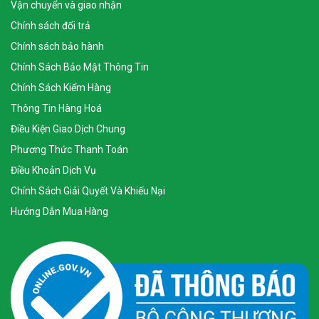
Vận chuyển và giao nhận
Chính sách đổi trả
Chính sách bảo hành
Chính Sách Bảo Mật Thông Tin
Chính Sách Kiểm Hàng
Thông Tin Hàng Hoá
Điều Kiện Giao Dịch Chung
Phương Thức Thanh Toán
Điều Khoản Dịch Vụ
Chính Sách Giải Quyết Và Khiếu Nại
Hướng Dẫn Mua Hàng