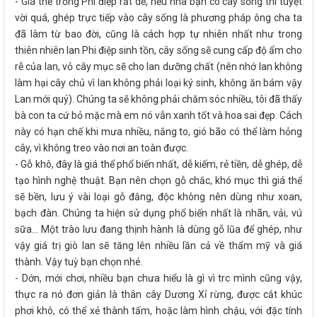
- Giá thể trồng Phi điệp rất dễ, nếu nhà bạn có cây sống thì tuyệt
vời quá, ghép trực tiếp vào cây sống là phương pháp ông cha ta
đã làm từ bao đời, cũng là cách hợp tự nhiên nhất như trong
thiên nhiên lan Phi điệp sinh tồn, cây sống sẽ cung cấp độ ẩm cho
rễ của lan, vỏ cây mục sẽ cho lan dưỡng chất (nên nhớ lan không
làm hại cây chủ vì lan không phải loại ký sinh, không ăn bám vậy
Lan mới quý). Chúng ta sẽ không phải chăm sóc nhiều, tôi đã thấy
bà con ta cứ bỏ mặc mà em nó vẫn xanh tốt và hoa sai đẹp. Cách
này có hạn chế khi mưa nhiều, nắng to, gió bão có thể làm hỏng
cây, vì không treo vào nơi an toàn được.
- Gỗ khô, đây là giá thể phổ biến nhất, dễ kiếm, rẻ tiền, dễ ghép, dễ
tạo hình nghệ thuật. Bạn nên chọn gỗ chắc, khó mục thì giá thể
sẽ bền, lưu ý vài loại gỗ đắng, độc không nên dùng như xoan,
bạch đàn. Chúng ta hiện sử dụng phổ biến nhất là nhãn, vải, vú
sữa… Một trào lưu đang thịnh hành là dùng gỗ lũa để ghép, như
vậy giá trị giò lan sẽ tăng lên nhiều lần cả về thẩm mỹ và giá
thành. Vậy tuỳ bạn chọn nhé.
- Dớn, mới chơi, nhiều bạn chưa hiểu là gì vì trc mình cũng vậy,
thực ra nó đơn giản là thân cây Dương Xỉ rừng, được cắt khúc
phơi khô, có thể xẻ thành tấm, hoặc làm hình chậu, với đặc tính