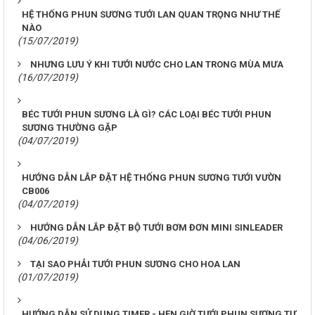
HỆ THỐNG PHUN SƯƠNG TƯỚI LAN QUAN TRỌNG NHƯ THẾ
NÀO
(15/07/2019)
NHƯNG LƯU Ý KHI TƯỚI NƯỚC CHO LAN TRONG MÙA MƯA
(16/07/2019)
BÉC TƯỚI PHUN SƯƠNG LÀ GÌ? CÁC LOẠI BÉC TƯỚI PHUN
SƯƠNG THƯỜNG GẶP
(04/07/2019)
HƯỚNG DẪN LẮP ĐẶT HỆ THỐNG PHUN SƯƠNG TƯỚI VƯỜN
CB006
(04/07/2019)
HƯỚNG DẪN LẮP ĐẶT BỘ TƯỚI BƠM ĐƠN MINI SINLEADER
(04/06/2019)
TẠI SAO PHẢI TƯỚI PHUN SƯƠNG CHO HOA LAN
(01/07/2019)
HƯỚNG DẪN SỬ DỤNG TIMER - HẸN GIỜ TƯỚI PHUN SƯƠNG TỰ