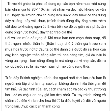
- Trước khi ghép ta phải có dụng cụ, các bạn nên mua một súng
bắn ghim giá từ 80-110k làm sẽ nhàn và đẹp nếu không có vẫn
OK , ngày đầu mình chả có cũng làm được, dây buộc có thể dùng
dây ni lông dây vải, chun, (mình thích dùng dây ống nước mềm
cắt dọc to khoảng ngón út là vừa bền, có độ co giãn vừa phải, tận
dụng ống nước hỏng), dây thép treo giá thể.
Đối với lan mùa đã rụng lá: Khi mua bạn nên chọn thân mập, đã
thắt ngọn, nhiều thân tơ (thân hoa), chú ý thân già trước xem
mùa hoa trước nở từ đâu ta có thể đánh giá được độ sai hoa của
cây, kinh nghiệm thân càng sẫm thì hoa càng tím, giả dụ nếu lá
vàng úa, rụng .. bạn cũng đừng lo mà càng vui vì nhẹ cân, dôi ra
có lợi, trước sau lá này vào mùa nghỉ nó cũng rụng thôi.
Trên đây là kinh nghiệm dành cho người mới chơi lan, nếu bạn là
người mới tập chơi lan, tại sao bạn không dành nhiều thời gian để
tìm hiểu về đặc tính của lan, cách chăm sóc và các kỹ thuật trồng
lan... để có chậu lan hay giỏ lan đẹp nhất. Tự tay mình trồng và
chăm sóc đến khi lan cho hoa thì đó là điều tuyệt vời đối với người
trồng lan. Chúc các bạn thành công