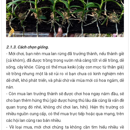
2.1.3. Cách chọn giống.
- Mới chơi, bạn nên mua lan rừng đã trưởng thành, nếu thành giề
(cả khóm), đã được trồng trong vườn nhà càng tốt vì dễ trồng, dễ
sống, cây khỏe. Cũng có thể mua keiki (cây con mọc từ thân già)
về trồng nhưng một là sẽ rủi ro vì bạn chưa có kinh nghiệm nên
dễ chết, khó phát triển, và phải chờ vài mùa mới có hoa ngắm, dễ
nản.
- Còn mua lan trưởng thành sẽ được chơi hoa ngay năm đầu, sẽ
cho bạn thêm hứng thú (giữ được hứng thú lâu dài cũng là vấn đề
quan trọng đó nhé, không chỉ chơi lan, hihi). Hiện thị trường có
nhiều nguồn cung cấp, có thể mua trực tiếp hoặc qua mạng, trên
các hội lan cũng rao bán nhiều.
- Về loại mua, mới chơi chúng ta không cần tìm hiểu nhiều về