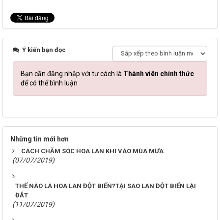
Ý kiến bạn đọc
Bạn cần đăng nhập với tư cách là
Thành viên chính thức
để có thể bình luận
Những tin mới hơn
CÁCH CHĂM SÓC HOA LAN KHI VÀO MÙA MƯA
(07/07/2019)
THẾ NÀO LÀ HOA LAN ĐỘT BIẾN?TẠI SAO LAN ĐỘT BIẾN LẠI
ĐẮT
(11/07/2019)