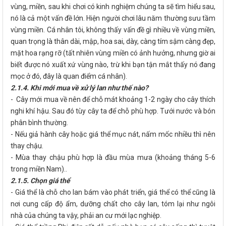
vùng, miền, sau khi chơi có kinh nghiệm chúng ta sẽ tìm hiểu sau,
nó là cả một vấn đề lớn. Hiện người chơi lâu năm thường sưu tầm
vùng miền. Cá nhân tôi, không thấy vấn đề gì nhiều về vùng miền,
quan trọng là thân dài, mập, hoa sai, dày, càng tím sậm càng đẹp,
mặt hoa rạng rỡ (tất nhiên vùng miền có ảnh hưởng, nhưng giờ ai
biết được nó xuất xứ vùng nào, trừ khi bạn tận mắt thấy nó đang
mọc ở đó, đây là quan điểm cá nhân).
2.1.4. Khi mới mua về xử lý lan như thế nào?
- Cây mới mua về nên để chỗ mát khoảng 1-2 ngày cho cây thích
nghi khí hậu. Sau đó tùy cây ta để chỗ phù hợp. Tưới nước và bón
phân bình thường.
- Nếu giả hành cây hoặc giá thể mục nát, nấm mốc nhiều thì nên
thay chậu.
- Mùa thay chậu phù hợp là đầu mùa mưa (khoảng tháng 5-6
trong miền Nam)..
2.1.5. Chọn giá thể
- Giá thể là chỗ cho lan bám vào phát triển, giá thể có thể cũng là
nơi cung cấp độ ẩm, dưỡng chất cho cây lan, tóm lại như ngôi
nhà của chúng ta vậy, phải an cư mới lạc nghiệp.