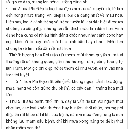
tô, giỏ xe đạp, máng lợn hỏng… trồng cũng ok.
- Thứ 2
: hoa Phi Điệp là loại hoa đẹp với màu sắc quyến rũ, từ tím
đến hồng nhạt, trắng, Phi điệp là loại đa dạng nhất về màu hoa.
Hiện nay, loại 5 cánh trắng và trắng tuyền là loại đặc biệt được ưa
chuộng và cũng đẹp, nhưng tôi vẫn thích màu tím đậm hơn. Hình
dạng hoa cũng có nhiều hình dáng khác nhau như cánh cong hay
cụp, kích cỡ to hay nhỏ, môi hoa hình bầu hay nhọn… Mới chơi
chúng ta sẽ tìm hiểu dần về mặt hoa.
- Thứ 3:
hương hoa Phi Điệp rất thơm, mùi thơm quyến rũ mà ai
thưởng rồi sẽ không quên, gần như hương Trầm, cũng tương tự
lan Trầm. Một giò phi điệp nở sẽ thơm cả khu vườn, đem vào nhà
treo thì tuyệt.
- Thứ 4:
hoa Phi Điệp rất bền (nếu không ngoại cảnh tác động:
mưa, nắng và côn trùng thụ phấn), có cây gần 1 tháng hoa mới
tàn.
- Thứ 5:
ít sâu bệnh, thối nhũn, đây là vấn đề lớn với người mới
chơi lan, các loại khác thường hay bị nấm, thối nhũn, nhưng phi
điệp thì rất khoẻ rất ít khi sâu bệnh, nấm vì mùa đông rụng lá nên
không lưu mầm sâu bệnh, chỉ khi mưa xong nắng to dễ bị thối
nhũn mầm non thôi.