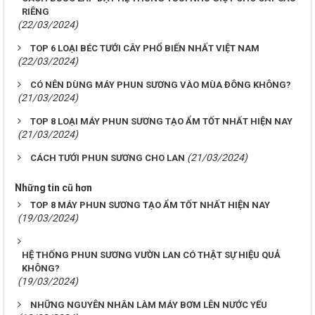
RIÊNG
(22/03/2024)
TOP 6 LOẠI BÉC TƯỚI CÂY PHỔ BIẾN NHẤT VIỆT NAM
(22/03/2024)
CÓ NÊN DÙNG MÁY PHUN SƯƠNG VÀO MÙA ĐÔNG KHÔNG?
(21/03/2024)
TOP 8 LOẠI MÁY PHUN SƯƠNG TẠO ẨM TỐT NHẤT HIỆN NAY
(21/03/2024)
(21/03/2024)
CÁCH TƯỚI PHUN SƯƠNG CHO LAN
Những tin cũ hơn
TOP 8 MÁY PHUN SƯƠNG TẠO ẨM TỐT NHẤT HIỆN NAY
(19/03/2024)
HỆ THỐNG PHUN SƯƠNG VƯỜN LAN CÓ THẬT SỰ HIỆU QUẢ
KHÔNG?
(19/03/2024)
NHỮNG NGUYÊN NHÂN LÀM MÁY BƠM LÊN NƯỚC YẾU