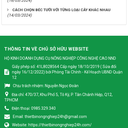
(16/03/2024)
CÁCH CHỌN BÉC TƯỚI VỚI TỪNG LOẠI CÂY KHÁC NHAU
(14/03/2024)
THÔNG TIN VỀ CHỦ SỞ HỮU WEBSITE
HỘ KINH DOANH DỤNG CỤ NÔNG NGHIỆP CÔNG NGHỆ CAO NND
Giấy phép số: 41L8028564 Cấp ngày 18/10/2019 ( Sửa đổi
ngày 16/12/2022) bởi Phòng Tài Chính - Kế Hoạch UBND Quận
12
Chịu trách nhiệm:
Nguyễn Ngọc Đoàn
Địa chỉ:
470/37, Khu Phố 5, Tô Ký, P. Tân Chánh Hiệp, Q12,
TPHCM
Điện thoại:
0985.329.340
Email:
thietbinongnghiep24h@gmail.com
Website:
https://thietbinongnghiep24h.com/