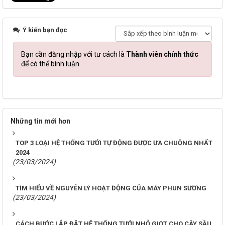
Ý kiến bạn đọc
Bạn cần đăng nhập với tư cách là
Thành viên chính thức
để có thể bình luận
Những tin mới hơn
TOP 3 LOẠI HỆ THỐNG TƯỚI TỰ ĐỘNG ĐƯỢC ƯA CHUỘNG NHẤT
2024
(23/03/2024)
TÌM HIỂU VỀ NGUYÊN LÝ HOẠT ĐỘNG CỦA MÁY PHUN SƯƠNG
(23/03/2024)
CÁCH BƯỚC LẮP ĐẶT HỆ THỐNG TƯỚI NHỎ GIỌT CHO CÂY SẦU