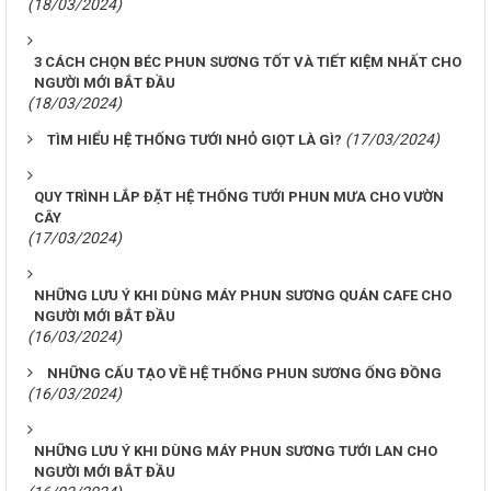
(18/03/2024)
3 CÁCH CHỌN BÉC PHUN SƯƠNG TỐT VÀ TIẾT KIỆM NHẤT CHO
NGƯỜI MỚI BẮT ĐẦU
(18/03/2024)
(17/03/2024)
TÌM HIỂU HỆ THỐNG TƯỚI NHỎ GIỌT LÀ GÌ?
QUY TRÌNH LẮP ĐẶT HỆ THỐNG TƯỚI PHUN MƯA CHO VƯỜN
CÂY
(17/03/2024)
NHỮNG LƯU Ý KHI DÙNG MÁY PHUN SƯƠNG QUÁN CAFE CHO
NGƯỜI MỚI BẮT ĐẦU
(16/03/2024)
NHỮNG CẤU TẠO VỀ HỆ THỐNG PHUN SƯƠNG ỐNG ĐỒNG
(16/03/2024)
NHỮNG LƯU Ý KHI DÙNG MÁY PHUN SƯƠNG TƯỚI LAN CHO
NGƯỜI MỚI BẮT ĐẦU