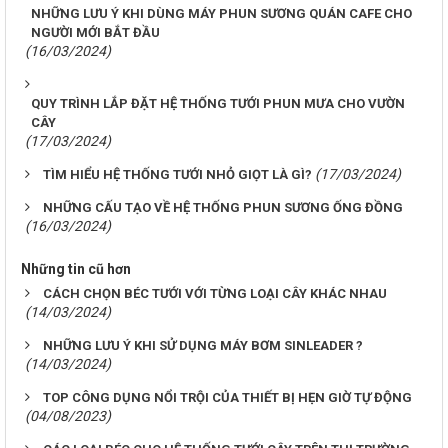
NHỮNG LƯU Ý KHI DÙNG MÁY PHUN SƯƠNG QUÁN CAFE CHO
NGƯỜI MỚI BẮT ĐẦU
(16/03/2024)
QUY TRÌNH LẮP ĐẶT HỆ THỐNG TƯỚI PHUN MƯA CHO VƯỜN
CÂY
(17/03/2024)
(17/03/2024)
TÌM HIỂU HỆ THỐNG TƯỚI NHỎ GIỌT LÀ GÌ?
NHỮNG CẤU TẠO VỀ HỆ THỐNG PHUN SƯƠNG ỐNG ĐỒNG
(16/03/2024)
Những tin cũ hơn
CÁCH CHỌN BÉC TƯỚI VỚI TỪNG LOẠI CÂY KHÁC NHAU
(14/03/2024)
NHỮNG LƯU Ý KHI SỬ DỤNG MÁY BƠM SINLEADER ?
(14/03/2024)
TOP CÔNG DỤNG NỔI TRỘI CỦA THIẾT BỊ HẸN GIỜ TỰ ĐỘNG
(04/08/2023)