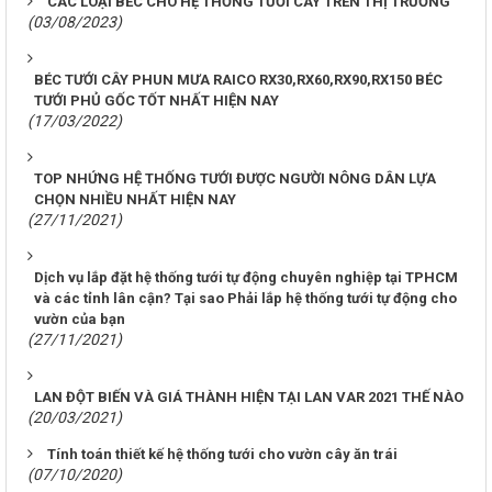
CÁC LOẠI BÉC CHO HỆ THỐNG TƯỚI CÂY TRÊN THỊ TRƯỜNG
(03/08/2023)
BÉC TƯỚI CÂY PHUN MƯA RAICO RX30,RX60,RX90,RX150 BÉC
TƯỚI PHỦ GỐC TỐT NHẤT HIỆN NAY
(17/03/2022)
TOP NHỨNG HỆ THỐNG TƯỚI ĐƯỢC NGƯỜI NÔNG DÂN LỰA
CHỌN NHIỀU NHẤT HIỆN NAY
(27/11/2021)
Dịch vụ lắp đặt hệ thống tưới tự động chuyên nghiệp tại TPHCM
và các tỉnh lân cận? Tại sao Phải lắp hệ thống tưới tự động cho
vườn của bạn
(27/11/2021)
LAN ĐỘT BIẾN VÀ GIÁ THÀNH HIỆN TẠI LAN VAR 2021 THẾ NÀO
(20/03/2021)
Tính toán thiết kế hệ thống tưới cho vườn cây ăn trái
(07/10/2020)