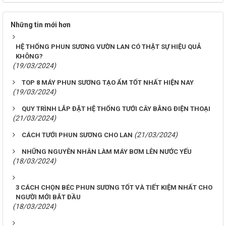
Những tin mới hơn
HỆ THỐNG PHUN SƯƠNG VƯỜN LAN CÓ THẬT SỰ HIỆU QUẢ
KHÔNG?
(19/03/2024)
TOP 8 MÁY PHUN SƯƠNG TẠO ẨM TỐT NHẤT HIỆN NAY
(19/03/2024)
QUY TRÌNH LẮP ĐẶT HỆ THỐNG TƯỚI CÂY BẰNG ĐIỆN THOẠI
(21/03/2024)
(21/03/2024)
CÁCH TƯỚI PHUN SƯƠNG CHO LAN
NHỮNG NGUYÊN NHÂN LÀM MÁY BƠM LÊN NƯỚC YẾU
(18/03/2024)
3 CÁCH CHỌN BÉC PHUN SƯƠNG TỐT VÀ TIẾT KIỆM NHẤT CHO
NGƯỜI MỚI BẮT ĐẦU
(18/03/2024)