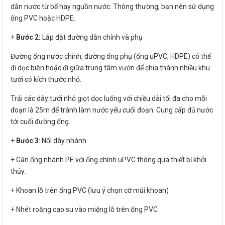
dẫn nước từ bể hay nguồn nước. Thông thường, bạn nên sử dụng
ống PVC hoặc HDPE.
+
Bước 2:
Lắp đặt đường dẫn chính và phụ
Đường ống nước chính, đường ống phụ (ống uPVC, HDPE) có thể
đi dọc biên hoặc đi giữa trung tâm vườn để chia thành nhiều khu
tưới có kích thước nhỏ.
Trải các dây tưới nhỏ giọt dọc luống với chiều dài tối đa cho mỗi
đoạn là 25m để tránh làm nước yếu cuối đoạn. Cung cấp đủ nước
tới cuối đường ống.
+
Bước 3
: Nối dây nhánh
+ Gắn ống nhánh PE với ống chính uPVC thông qua thiết bị khởi
thủy.
+ Khoan lỗ trên ống PVC (lưu ý chọn cỡ mũi khoan)
+ Nhét roăng cao su vào miệng lỗ trên ống PVC