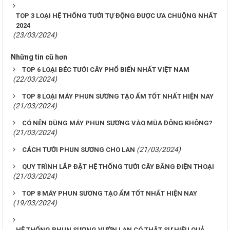
TOP 3 LOẠI HỆ THỐNG TƯỚI TỰ ĐỘNG ĐƯỢC ƯA CHUỘNG NHẤT
2024
(23/03/2024)
Những tin cũ hơn
TOP 6 LOẠI BÉC TƯỚI CÂY PHỔ BIẾN NHẤT VIỆT NAM
(22/03/2024)
TOP 8 LOẠI MÁY PHUN SƯƠNG TẠO ẨM TỐT NHẤT HIỆN NAY
(21/03/2024)
CÓ NÊN DÙNG MÁY PHUN SƯƠNG VÀO MÙA ĐÔNG KHÔNG?
(21/03/2024)
(21/03/2024)
CÁCH TƯỚI PHUN SƯƠNG CHO LAN
QUY TRÌNH LẮP ĐẶT HỆ THỐNG TƯỚI CÂY BẰNG ĐIỆN THOẠI
(21/03/2024)
TOP 8 MÁY PHUN SƯƠNG TẠO ẨM TỐT NHẤT HIỆN NAY
(19/03/2024)
HỆ THỐNG PHUN SƯƠNG VƯỜN LAN CÓ THẬT SỰ HIỆU QUẢ