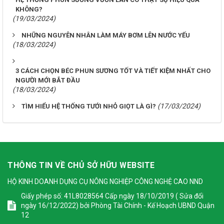
KHÔNG?
(19/03/2024)
NHỮNG NGUYÊN NHÂN LÀM MÁY BƠM LÊN NƯỚC YẾU
(18/03/2024)
3 CÁCH CHỌN BÉC PHUN SƯƠNG TỐT VÀ TIẾT KIỆM NHẤT CHO
NGƯỜI MỚI BẮT ĐẦU
(18/03/2024)
(17/03/2024)
TÌM HIỂU HỆ THỐNG TƯỚI NHỎ GIỌT LÀ GÌ?
THÔNG TIN VỀ CHỦ SỞ HỮU WEBSITE
HỘ KINH DOANH DỤNG CỤ NÔNG NGHIỆP CÔNG NGHỆ CAO NND
Giấy phép số: 41L8028564 Cấp ngày 18/10/2019 ( Sửa đổi
ngày 16/12/2022) bởi Phòng Tài Chính - Kế Hoạch UBND Quận
12