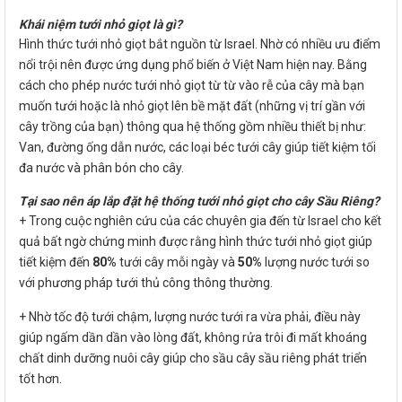
Khái niệm tưới nhỏ giọt là gì?
Hình thức tưới nhỏ giọt bắt nguồn từ Israel. Nhờ có nhiều ưu điểm
nổi trội nên được ứng dụng phổ biến ở Việt Nam hiện nay. Bằng
cách cho phép nước tưới nhỏ giọt từ từ vào rễ của cây mà bạn
muốn tưới hoặc là nhỏ giọt lên bề mặt đất (những vị trí gần với
cây trồng của bạn) thông qua hệ thống gồm nhiều thiết bị như:
Van, đường ống dẫn nước, các loại béc tưới cây giúp tiết kiệm tối
đa nước và phân bón cho cây.
Tại sao nên áp lắp đặt hệ thống tưới nhỏ giọt cho cây Sầu Riêng?
+ Trong cuộc nghiên cứu của các chuyên gia đến từ Israel cho kết
quả bất ngờ chứng minh được rằng hình thức tưới nhỏ giọt giúp
tiết kiệm đến
80%
tưới cây mỗi ngày và
50%
lượng nước tưới so
với phương pháp tưới thủ công thông thường.
+ Nhờ tốc độ tưới chậm, lượng nước tưới ra vừa phải, điều này
giúp ngấm dần dần vào lòng đất, không rửa trôi đi mất khoáng
chất dinh dưỡng nuôi cây giúp cho sầu cây sầu riêng phát triển
tốt hơn.