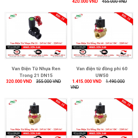
420.000 VND
455.000 VND
Van Điện Từ Nhựa Ren
Van điện từ đồng phi 60
Trong 21 DN15
UW50
320.000 VND
355.000 VND
1.415.000 VND
1.490.000
VND