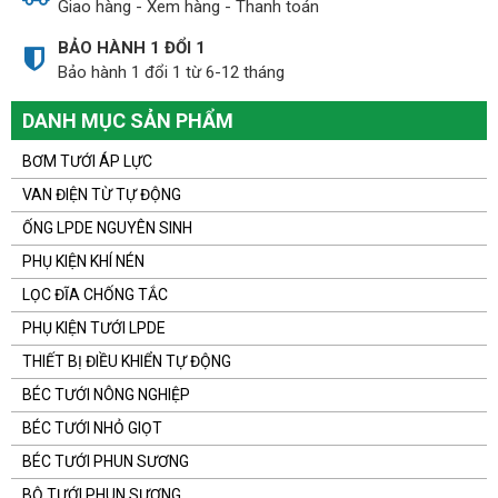
Giao hàng - Xem hàng - Thanh toán
BẢO HÀNH 1 ĐỔI 1
Bảo hành 1 đổi 1 từ 6-12 tháng
DANH MỤC SẢN PHẨM
BƠM TƯỚI ÁP LỰC
VAN ĐIỆN TỪ TỰ ĐỘNG
ỐNG LPDE NGUYÊN SINH
PHỤ KIỆN KHÍ NÉN
LỌC ĐĨA CHỐNG TẮC
PHỤ KIỆN TƯỚI LPDE
THIẾT BỊ ĐIỀU KHIỂN TỰ ĐỘNG
BÉC TƯỚI NÔNG NGHIỆP
BÉC TƯỚI NHỎ GIỌT
BÉC TƯỚI PHUN SƯƠNG
BỘ TƯỚI PHUN SƯƠNG