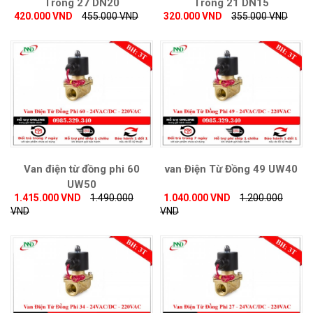
Trong 27 DN20
Trong 21 DN15
420.000 VND
455.000 VND
320.000 VND
355.000 VND
Van điện từ đồng phi 60
van Điện Từ Đồng 49 UW40
UW50
1.415.000 VND
1.490.000
1.040.000 VND
1.200.000
VND
VND