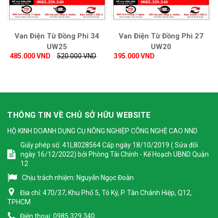
Van Điện Từ Đồng Phi 34
Van Điện Từ Đồng Phi 27
UW25
UW20
485.000 VND
520.000 VND
395.000 VND
THÔNG TIN VỀ CHỦ SỞ HỮU WEBSITE
HỘ KINH DOANH DỤNG CỤ NÔNG NGHIỆP CÔNG NGHỆ CAO NND
Giấy phép số: 41L8028564 Cấp ngày 18/10/2019 ( Sửa đổi
ngày 16/12/2022) bởi Phòng Tài Chính - Kế Hoạch UBND Quận
12
Chịu trách nhiệm:
Nguyễn Ngọc Đoàn
Địa chỉ:
470/37, Khu Phố 5, Tô Ký, P. Tân Chánh Hiệp, Q12,
TPHCM
Điện thoại:
0985.329.340