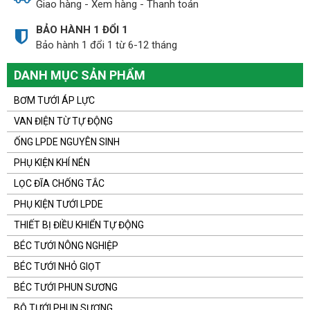
Giao hàng - Xem hàng - Thanh toán
BẢO HÀNH 1 ĐỔI 1
Bảo hành 1 đổi 1 từ 6-12 tháng
DANH MỤC SẢN PHẨM
BƠM TƯỚI ÁP LỰC
VAN ĐIỆN TỪ TỰ ĐỘNG
ỐNG LPDE NGUYÊN SINH
PHỤ KIỆN KHÍ NÉN
LỌC ĐĨA CHỐNG TẮC
PHỤ KIỆN TƯỚI LPDE
THIẾT BỊ ĐIỀU KHIỂN TỰ ĐỘNG
BÉC TƯỚI NÔNG NGHIỆP
BÉC TƯỚI NHỎ GIỌT
BÉC TƯỚI PHUN SƯƠNG
BỘ TƯỚI PHUN SƯƠNG