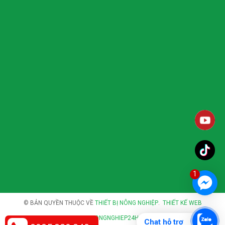
1
© BẢN QUYỀN THUỘC VỀ
THIẾT BỊ NÔNG NGHIỆP
.
THIẾT KẾ WEB
THIETBINONGNGHIEP24H.COM
.
Chat hỗ trợ