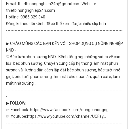
Email. thietbinongnghiep24h@gmail.com Website:
thietbinongnghiep24h.com
Hotline: 0985.329.340
Đăng kí theo dõi kênh để có thể xem được nhiều clip hơn
---------------------------------------------------------------------------------
-
▶ CHÀO MỪNG CÁC BẠN ĐẾN VỚI : SHOP DỤNG CỤ NÔNG NGHIỆP
NND -
♡Béc tưới phun sương NND : Kênh tổng hợp những video về các
loại béc phun sương. Chuyên cung cấp hệ thống làm mát phun
sương và Hướng dẫn cách lắp đặt béc phun sương, béc tưới nhỏ
giọt, béc tưới phun sương làm mát cho quán ăn, quán cafe, làm
mát nhà xưởng...
---------------------------------------------------------------------------------
-
▶ FOLLOW:
☞ Facebook: https://www.facebook.com/dungcunongng...
☞ Youtube:https://www.youtube.com/channel/UCFzy...
---------------------------------------------------------------------------------