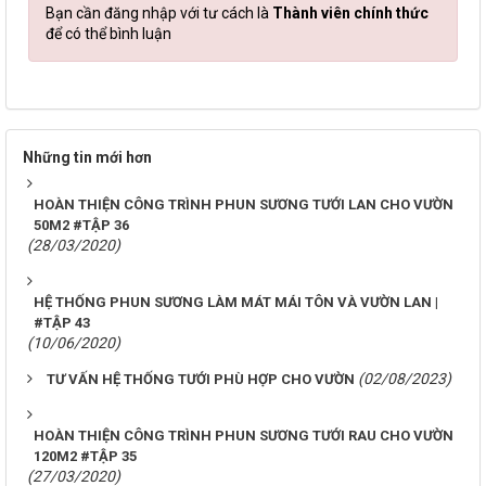
Bạn cần đăng nhập với tư cách là
Thành viên chính thức
để có thể bình luận
Những tin mới hơn
HOÀN THIỆN CÔNG TRÌNH PHUN SƯƠNG TƯỚI LAN CHO VƯỜN
50M2 #TẬP 36
(28/03/2020)
HỆ THỐNG PHUN SƯƠNG LÀM MÁT MÁI TÔN VÀ VƯỜN LAN |
#TẬP 43
(10/06/2020)
(02/08/2023)
TƯ VẤN HỆ THỐNG TƯỚI PHÙ HỢP CHO VƯỜN
HOÀN THIỆN CÔNG TRÌNH PHUN SƯƠNG TƯỚI RAU CHO VƯỜN
120M2 #TẬP 35
(27/03/2020)