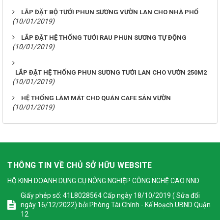
LẮP ĐẶT BỘ TƯỚI PHUN SƯƠNG VƯỜN LAN CHO NHÀ PHỐ
(10/01/2019)
LẮP ĐẶT HỆ THỐNG TƯỚI RAU PHUN SƯƠNG TỰ ĐỘNG
(10/01/2019)
LẮP ĐẶT HỆ THỐNG PHUN SƯƠNG TƯỚI LAN CHO VƯỜN 250M2
(10/01/2019)
HỆ THỐNG LÀM MÁT CHO QUÁN CAFE SÂN VƯỜN
(10/01/2019)
THÔNG TIN VỀ CHỦ SỞ HỮU WEBSITE
HỘ KINH DOANH DỤNG CỤ NÔNG NGHIỆP CÔNG NGHỆ CAO NND
Giấy phép số: 41L8028564 Cấp ngày 18/10/2019 ( Sửa đổi
ngày 16/12/2022) bởi Phòng Tài Chính - Kế Hoạch UBND Quận
12