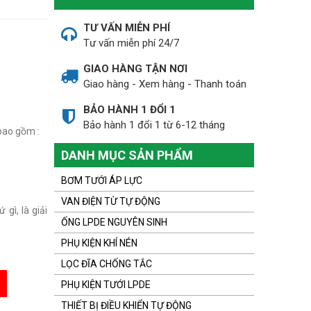
TƯ VẤN MIỄN PHÍ
Tư vấn miễn phí 24/7
GIAO HÀNG TẬN NƠI
Giao hàng - Xem hàng - Thanh toán
BẢO HÀNH 1 ĐỔI 1
Bảo hành 1 đổi 1 từ 6-12 tháng
bao gồm :
DANH MỤC SẢN PHẨM
BƠM TƯỚI ÁP LỰC
VAN ĐIỆN TỪ TỰ ĐỘNG
gì, là giải
ỐNG LPDE NGUYÊN SINH
PHỤ KIỆN KHÍ NÉN
LỌC ĐĨA CHỐNG TẮC
PHỤ KIỆN TƯỚI LPDE
THIẾT BỊ ĐIỀU KHIỂN TỰ ĐỘNG