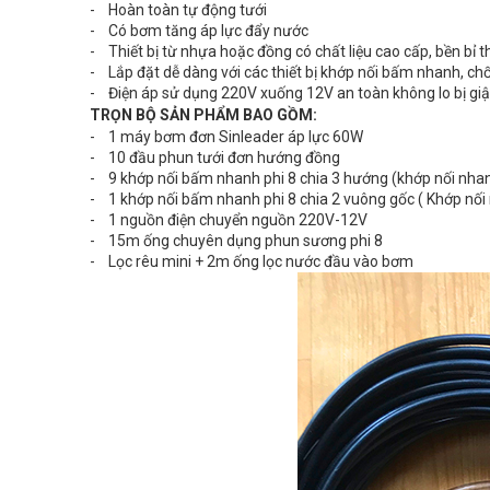
- Hoàn toàn tự động tưới
- Có bơm tăng áp lực đẩy nước
- Thiết bị từ nhựa hoặc đồng có chất liệu cao cấp, bền bỉ 
- Lắp đặt dễ dàng với các thiết bị khớp nối bấm nhanh, chố
- Điện áp sử dụng 220V xuống 12V an toàn không lo bị giật đ
TRỌN BỘ SẢN PHẨM BAO GỒM:
- 1 máy bơm đơn Sinleader áp lực 60W
- 10 đầu phun tưới đơn hướng đồng
- 9 khớp nối bấm nhanh phi 8 chia 3 hướng (khớp nối nha
- 1 khớp nối bấm nhanh phi 8 chia 2 vuông gốc ( Khớp nối
- 1 nguồn điện chuyển nguồn 220V-12V
- 15m ống chuyên dụng phun sương phi 8
- Lọc rêu mini + 2m ống lọc nước đầu vào bơm