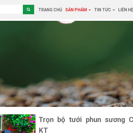
TRANG CHỦ
SẢN PHẨM
TIN TỨC
LIÊN H
Trọn bộ tưới phun sương 
KT