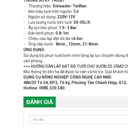
THÔNG SỐ KỸ THUẬT:
- Thương hiệu:
Sinleader-TaiWan
- Đèn báo tưới trên nguồn:
Có
- Nguồn sử dụng:
220V-12V
- Lưu lượng nước béc tưới:
30-35L/h
- Áp lực béc phun:
1.5- 3 Bar
- Bán kính phun:
0.8-1m
- Chiêu cao lắp đặt tối đa
<6.5m
- Ống cấp nước :
8mm , 12mm, 21-8mm
ỨNG DỤNG:
Sử dụng bộ phun tưới bơm mini tăng áp lực chuyên dùng để 
văn phòng…
>>> HƯỚNG DẪN LẮP ĐẶT BỘ TƯỚI CHO VƯỜN 20-25M2
C
Mọi thông tin liên hệ để được tư vấn và hỗ trợ. Quý khách hàn
DỤNG CỤ NÔNG NGHIỆP CÔNG NGHỆ CAO NND
486/33 Tổ 34, KP2, Tô ký, Phường Tân Chánh Hiệp, Q1
Hotline: 0985.329.340.
ĐÁNH GIÁ