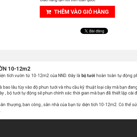
THÊM VÀO GIỎ HÀNG
ỜN 10-12m2
iện tích vườn từ 10-12m2 của NND. Đây là
bộ tưới
hoàn toàn tự động phu
i là bao lâu tùy vào độ phun tưới và nhu cầu kỹ thuật loại cây mà bạn đan
y , bộ tưới tự động sẽ phun chính xác thời gian mà bạn đã thiết lặp cài đặ
 sân thượng, ban công , sân nhà của bạn từ diện tích 10-12m2. Có thể s
…