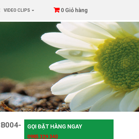
0
Giỏ hàng
Ệ
VIDEO CLIPS
CB004-
GỌI ĐẶT HÀNG NGAY
0985.329.340