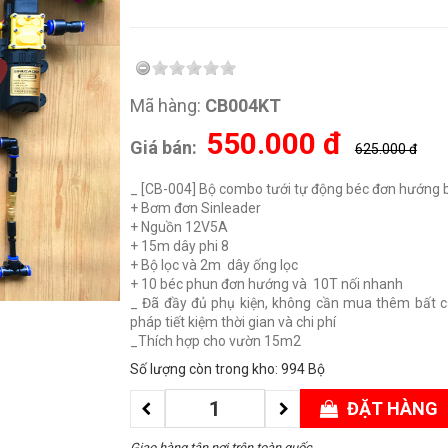
Mã hàng:
CB004KT
550.000
đ
Giá bán:
625.000 đ
_ [CB-004] Bộ combo tưới tự động béc đơn hướng 
+ Bơm đơn Sinleader
+ Nguồn 12V5A
+ 15m dây phi 8
+ Bộ lọc và 2m dây ống lọc
+ 10 béc phun đơn hướng và 10T nối nhanh
_ Đã đầy đủ phụ kiện, không cần mua thêm bất cứ 
pháp tiết kiệm thời gian và chi phí
_Thích hợp cho vườn 15m2
Số lượng còn trong kho: 994 Bộ
ĐẶT HÀNG
Giao hàng tận nơi trên toàn quốc