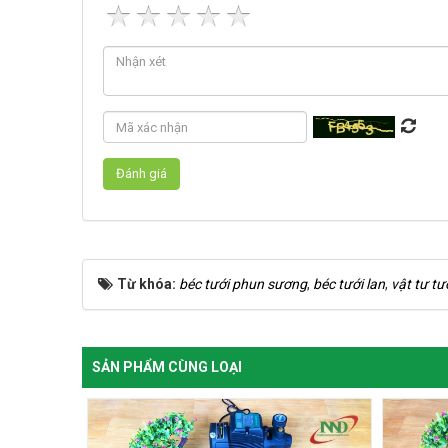
Từ khóa:
béc tưới phun sương
,
béc tưới lan
,
vật tư tư
SẢN PHẨM CÙNG LOẠI