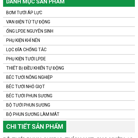
DANH MỤC SẢN PHẨM
BƠM TƯỚI ÁP LỰC
VAN ĐIỆN TỪ TỰ ĐỘNG
ỐNG LPDE NGUYÊN SINH
PHỤ KIỆN KHÍ NÉN
LỌC ĐĨA CHỐNG TẮC
PHỤ KIỆN TƯỚI LPDE
THIẾT BỊ ĐIỀU KHIỂN TỰ ĐỘNG
BÉC TƯỚI NÔNG NGHIỆP
BÉC TƯỚI NHỎ GIỌT
BÉC TƯỚI PHUN SƯƠNG
BỘ TƯỚI PHUN SƯƠNG
BỘ PHUN SƯƠNG LÀM MÁT
CHI TIẾT SẢN PHẨM