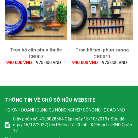
Trọn bộ cần phun thuốc
Trọn bộ tưới phun sương
CB007
CB0011
940.000 VND
975.000 VND
940.000 VND
975.000 VND
THÔNG TIN VỀ CHỦ SỞ HỮU WEBSITE
HỘ KINH DOANH DỤNG CỤ NÔNG NGHIỆP CÔNG NGHỆ CAO NND
Giấy phép số: 41L8028564 Cấp ngày 18/10/2019 ( Sửa đổi
ngày 16/12/2022) bởi Phòng Tài Chính - Kế Hoạch UBND Quận
12