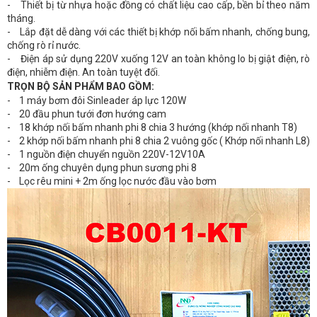
- Thiết bị từ nhựa hoặc đồng có chất liệu cao cấp, bền bỉ theo năm
tháng.
- Lắp đặt dễ dàng với các thiết bị khớp nối bấm nhanh, chống bung,
chống rò rỉ nước.
- Điện áp sử dụng 220V xuống 12V an toàn không lo bị giật điện, rò
điện, nhiễm điện. An toàn tuyệt đối.
TRỌN BỘ SẢN PHẨM BAO GỒM:
- 1 máy bơm đôi Sinleader áp lực 120W
- 20 đầu phun tưới đơn hướng cam
- 18 khớp nối bấm nhanh phi 8 chia 3 hướng (khớp nối nhanh T8)
- 2 khớp nối bấm nhanh phi 8 chia 2 vuông gốc ( Khớp nối nhanh L8)
- 1 nguồn điện chuyển nguồn 220V-12V10A
- 20m ống chuyên dụng phun sương phi 8
- Lọc rêu mini + 2m ống lọc nước đầu vào bơm