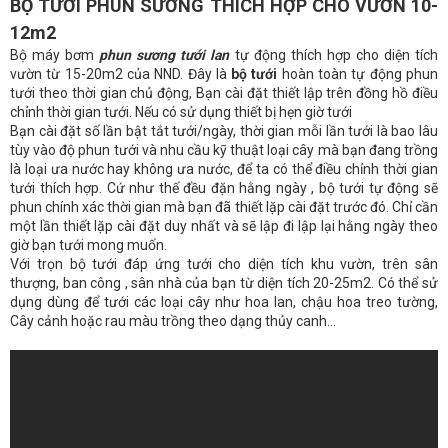
BỘ TƯỚI PHUN SƯƠNG THÍCH HỢP CHO VƯỜN 10-
12m2
Bộ máy bơm
phun sương tưới lan
tự động thích hợp cho diện tích
vườn từ 15-20m2 của NND. Đây là
bộ tưới
hoàn toàn tự động phun
tưới theo thời gian chủ động, Bạn cài đặt thiết lập trên đồng hồ điều
chỉnh thời gian tưới. Nếu có sử dụng thiết bị hẹn giờ tưới
Bạn cài đặt số lần bật tắt tưới/ngày, thời gian mỗi lần tưới là bao lâu
tùy vào độ phun tưới và nhu cầu kỹ thuật loại cây mà bạn đang trồng
là loại ưa nước hay không ưa nước, để ta có thể điều chỉnh thời gian
tưới thích hợp. Cứ như thế đều đặn hằng ngày , bộ tưới tự động sẽ
phun chính xác thời gian mà bạn đã thiết lặp cài đặt trước đó. Chỉ cần
một lần thiết lặp cài đặt duy nhất và sẽ lập đi lập lại hằng ngày theo
giờ bạn tưới mong muốn.
Với trọn bộ tưới đáp ứng tưới cho diện tích khu vườn, trên sân
thượng, ban công , sân nhà của bạn từ diện tích 20-25m2. Có thể sử
dụng dùng để tưới các loại cây như hoa lan, chậu hoa treo tường,
Cây cảnh hoặc rau màu trồng theo dạng thủy canh…