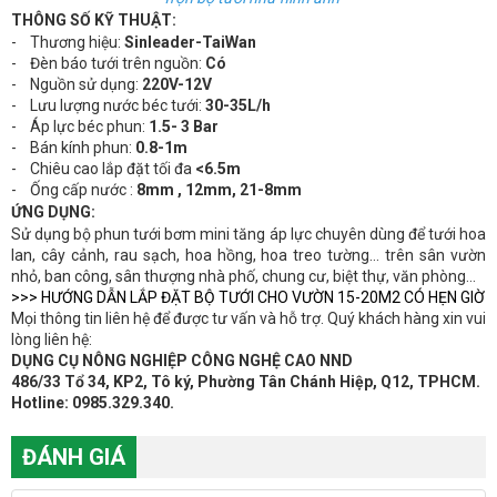
THÔNG SỐ KỸ THUẬT:
- Thương hiệu:
Sinleader-TaiWan
- Đèn báo tưới trên nguồn:
Có
- Nguồn sử dụng:
220V-12V
- Lưu lượng nước béc tưới:
30-35L/h
- Áp lực béc phun:
1.5- 3 Bar
- Bán kính phun:
0.8-1m
- Chiêu cao lắp đặt tối đa
<6.5m
- Ống cấp nước :
8mm , 12mm, 21-8mm
ỨNG DỤNG:
Sử dụng bộ phun tưới bơm mini tăng áp lực chuyên dùng để tưới hoa
lan, cây cảnh, rau sạch, hoa hồng, hoa treo tường… trên sân vườn
nhỏ, ban công, sân thượng nhà phố, chung cư, biệt thự, văn phòng…
>>> HƯỚNG DẪN LẮP ĐẶT BỘ TƯỚI CHO VƯỜN 15-20M2
CÓ HẸN GIỜ
Mọi thông tin liên hệ để được tư vấn và hỗ trợ. Quý khách hàng xin vui
lòng liên hệ:
DỤNG CỤ NÔNG NGHIỆP CÔNG NGHỆ CAO NND
486/33 Tổ 34, KP2, Tô ký, Phường Tân Chánh Hiệp, Q12, TPHCM.
Hotline: 0985.329.340.
ĐÁNH GIÁ