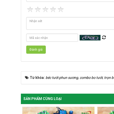
Từ khóa:
béc tưới phun sương
,
combo bo tưới
,
trọn 
SẢN PHẨM CÙNG LOẠI