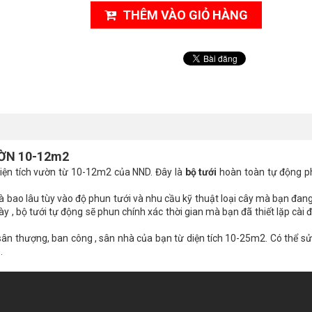
THÊM VÀO GIỎ HÀNG
ỜN 10-12m2
iện tích vườn từ 10-12m2 của NND. Đây là
bộ tưới
hoàn toàn tự động phu
i là bao lâu tùy vào độ phun tưới và nhu cầu kỹ thuật loại cây mà bạn đan
y , bộ tưới tự động sẽ phun chính xác thời gian mà bạn đã thiết lặp cài đặ
 sân thượng, ban công , sân nhà của bạn từ diện tích 10-25m2. Có thể s
…