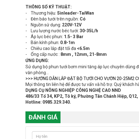
THÔNG SỐ KỸ THUẬT:
- Thương hiệu:
Sinleader-TaiWan
- Đèn báo tưới trên nguồn:
Có
- Nguồn sử dụng:
220V-12V
- Lưu lượng nước béc tưới:
30-35L/h
- Áp lực béc phun:
1.5- 3 Bar
- Bán kính phun:
0.8-1m
- Chiêu cao lắp đặt tối đa
<6.5m
- Ống cấp nước :
8mm , 12mm, 21-8mm
ỨNG DỤNG:
Sử dụng bộ phun tưới bơm mini tăng áp lực chuyên dùng để 
văn phòng…
>>> HƯỚNG DẪN LẮP ĐẶT BỘ TƯỚI CHO VƯỜN 20-25M2
C
Mọi thông tin liên hệ để được tư vấn và hỗ trợ. Quý khách hàn
DỤNG CỤ NÔNG NGHIỆP CÔNG NGHỆ CAO NND
486/33 Tổ 34, KP2, Tô ký, Phường Tân Chánh Hiệp, Q1
Hotline: 0985.329.340.
ĐÁNH GIÁ