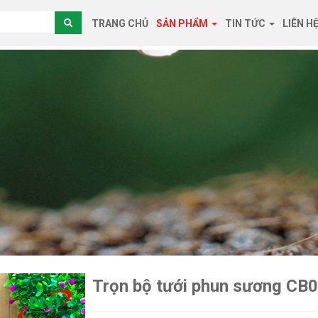
TRANG CHỦ
SẢN PHẨM
TIN TỨC
LIÊN H
Trọn bộ tưới phun sương CB