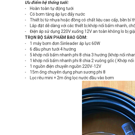
Ưu điểm hệ thống tưới:
- Hoàn toàn tự động tưới
- Có bơm tăng áp lực đẩy nước
- Thiết bị từ nhựa hoặc đồng có chất liệu cao cấp, bền bỉ 
- Lắp đặt dễ dàng với các thiết bị khớp nối bấm nhanh, chố
- Điện áp sử dụng 220V xuống 12V an toàn không lo bị giật đ
TRỌN BỘ SẢN PHẨM BAO GỒM:
- 1 máy bơm đơn Sinleader áp lực 60W
- 6 đầu phun tưới 4 hướng
- 5 khớp nối bấm nhanh phi 8 chia 3 hướng (khớp nối nha
- 1 khớp nối bấm nhanh phi 8 chia 2 vuông gốc ( Khớp nối
- 1 nguồn điện chuyển nguồn 220V-12V
- 15m ống chuyên dụng phun sương phi 8
- Lọc rêu mini + 2m ống lọc nước đầu vào bơm