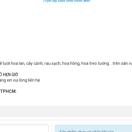
Trọn bộ tưới như hình ảnh
tưới hoa lan, cây cảnh, rau sạch, hoa hồng, hoa treo tường… trên sân v
Ó HẸN GIỜ
g xin vui lòng liên hệ:
2, TPHCM.
Sản phẩm chưa có phản hồi nào