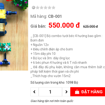
Mã hàng:
CB-001
550.000
đ
Giá bán:
625.000 đ
_ [CB-001] Bộ combo tưới béc 4 hướng bao gồm :
Bơm đơn
+ Nguồn 12v
+ Điều chỉnh điện áp cho bơm
+ 15m dây phi 10
+ Bộ lọc và 3m dây ống lọc
+ 6 béc phun 4 hướng và 6 T nối nhanh
_ Đã đầy đủ phụ kiện, không cần mua thêm bất cứ 
pháp tiết kiệm thời gian và chi phí
_Thích hợp cho vườn 15m2
Số lượng còn trong kho: 1098 Bộ
ĐẶT HÀNG
Giao hàng tận nơi trên toàn quốc