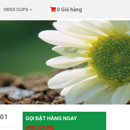
0
Giỏ hàng
Ệ
VIDEO CLIPS
001
GỌI ĐẶT HÀNG NGAY
0985.329.340