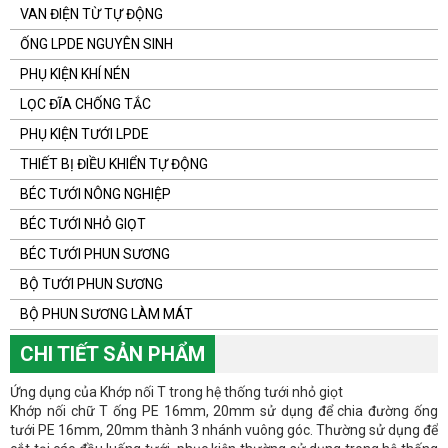
VAN ĐIỆN TỪ TỰ ĐỘNG
ỐNG LPDE NGUYÊN SINH
PHỤ KIỆN KHÍ NÉN
LỌC ĐĨA CHỐNG TẮC
PHỤ KIỆN TƯỚI LPDE
THIẾT BỊ ĐIỀU KHIỂN TỰ ĐỘNG
BÉC TƯỚI NÔNG NGHIỆP
BÉC TƯỚI NHỎ GIỌT
BÉC TƯỚI PHUN SƯƠNG
BỘ TƯỚI PHUN SƯƠNG
BỘ PHUN SƯƠNG LÀM MÁT
CHI TIẾT SẢN PHẨM
Ứng dụng của Khớp nối T trong hệ thống tưới nhỏ giọt
Khớp nối chữ T ống PE 16mm, 20mm sử dụng để chia đường ống
tưới PE 16mm, 20mm thành 3 nhánh vuông góc. Thường sử dụng để