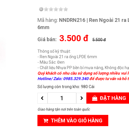
Mã hàng:
NNDRN216 | Ren Ngoài 21 ra
6mm
3.500
đ
Giá bán:
5.500 đ
Thông số kỹ thuật:
- Ren Ngoài 21 ra ống LPDE 6mm
- Màu Sắc: Đen
- Chất liệu Nhựa PP bền bỉ mưa nắng, Không độc hạ
Quý khách có nhu cầu sử dụng số lượng nhiều vui l
Hotline/ Zalo: 0985.329.340
để được tư vấn và hỗ t
Số lượng còn trong kho: 980 Cái
ĐẶT HÀNG
Giao hàng tận nơi trên toàn quốc
THÊM VÀO GIỎ HÀNG