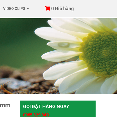
0
Giỏ hàng
Ệ
VIDEO CLIPS
 6mm
GỌI ĐẶT HÀNG NGAY
0985.329.340