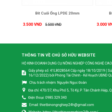
Bít Cuối Ống LPDE 20mm
B
3.500 VND
3.000 V
5.500 VND
THÔNG TIN VỀ CHỦ SỞ HỮU WEBSITE
HỘ KINH DOANH DỤNG CỤ NÔNG NGHIỆP CÔNG NGHỆ CAO
Giấy phép số: 41L8028564 Cấp ngày 18/10/2019 ( Sử
16/12/2022) bởi Phòng Tài Chính - Kế Hoạch UBND Q
Chịu trách nhiệm:
Nguyễn Ngọc Đoàn
Địa chỉ:
470/37, Khu Phố 5, Tô Ký, P. Tân Chánh Hiệp,
Điện thoại:
0985.329.340
Email:
thietbinongnghiep24h@gmail.com