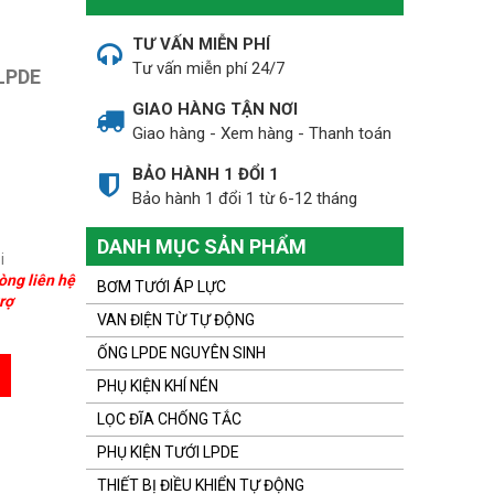
TƯ VẤN MIỄN PHÍ
Tư vấn miễn phí 24/7
 LPDE
GIAO HÀNG TẬN NƠI
Giao hàng - Xem hàng - Thanh toán
BẢO HÀNH 1 ĐỔI 1
Bảo hành 1 đổi 1 từ 6-12 tháng
DANH MỤC SẢN PHẨM
i
òng liên hệ
BƠM TƯỚI ÁP LỰC
rợ
VAN ĐIỆN TỪ TỰ ĐỘNG
ỐNG LPDE NGUYÊN SINH
PHỤ KIỆN KHÍ NÉN
LỌC ĐĨA CHỐNG TẮC
PHỤ KIỆN TƯỚI LPDE
THIẾT BỊ ĐIỀU KHIỂN TỰ ĐỘNG