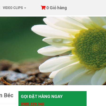
0
Giỏ hàng
Ệ
VIDEO CLIPS
n Béc
GỌI ĐẶT HÀNG NGAY
0985.329.340