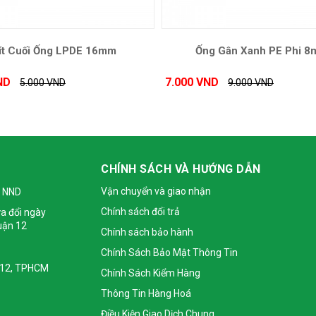
ít Cuối Ống LPDE 16mm
Ống Gân Xanh PE Phi 
ND
7.000 VND
5.000 VND
9.000 VND
CHÍNH SÁCH VÀ HƯỚNG DẪN
Vận chuyển và giao nhận
 NND
Chính sách đổi trả
a đổi ngày
uận 12
Chính sách bảo hành
Chính Sách Bảo Mật Thông Tin
 Q12, TPHCM
Chính Sách Kiểm Hàng
Thông Tin Hàng Hoá
Điều Kiện Giao Dịch Chung