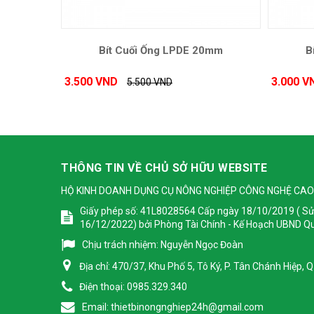
Bít Cuối Ống LPDE 20mm
B
3.500 VND
3.000 V
5.500 VND
THÔNG TIN VỀ CHỦ SỞ HỮU WEBSITE
HỘ KINH DOANH DỤNG CỤ NÔNG NGHIỆP CÔNG NGHỆ CAO
Giấy phép số: 41L8028564 Cấp ngày 18/10/2019 ( Sử
16/12/2022) bởi Phòng Tài Chính - Kế Hoạch UBND Q
Chịu trách nhiệm:
Nguyễn Ngọc Đoàn
Địa chỉ:
470/37, Khu Phố 5, Tô Ký, P. Tân Chánh Hiệp,
Điện thoại:
0985.329.340
Email:
thietbinongnghiep24h@gmail.com