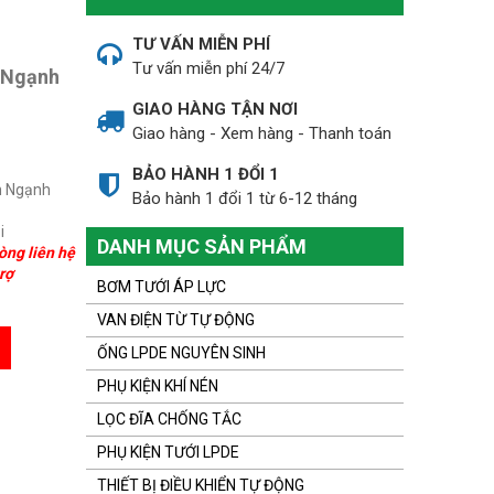
TƯ VẤN MIỄN PHÍ
Tư vấn miễn phí 24/7
 Ngạnh
GIAO HÀNG TẬN NƠI
Giao hàng - Xem hàng - Thanh toán
BẢO HÀNH 1 ĐỔI 1
ơn Ngạnh
Bảo hành 1 đổi 1 từ 6-12 tháng
i
DANH MỤC SẢN PHẨM
òng liên hệ
rợ
BƠM TƯỚI ÁP LỰC
VAN ĐIỆN TỪ TỰ ĐỘNG
ỐNG LPDE NGUYÊN SINH
PHỤ KIỆN KHÍ NÉN
LỌC ĐĨA CHỐNG TẮC
PHỤ KIỆN TƯỚI LPDE
THIẾT BỊ ĐIỀU KHIỂN TỰ ĐỘNG