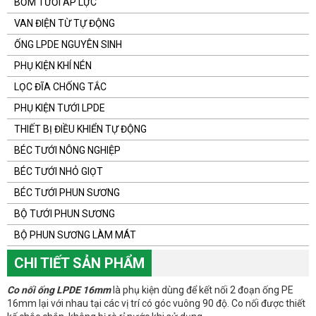
BƠM TƯỚI ÁP LỰC
VAN ĐIỆN TỪ TỰ ĐỘNG
ỐNG LPDE NGUYÊN SINH
PHỤ KIỆN KHÍ NÉN
LỌC ĐĨA CHỐNG TẮC
PHỤ KIỆN TƯỚI LPDE
THIẾT BỊ ĐIỀU KHIỂN TỰ ĐỘNG
BÉC TƯỚI NÔNG NGHIỆP
BÉC TƯỚI NHỎ GIỌT
BÉC TƯỚI PHUN SƯƠNG
BỘ TƯỚI PHUN SƯƠNG
BỘ PHUN SƯƠNG LÀM MÁT
CHI TIẾT SẢN PHẨM
Co nối ống LPDE 16mm
là phụ kiện dùng để kết nối 2 đoạn ống PE
16mm lại với nhau tại các vị trí có góc vuông 90 độ. Co nối được thiết