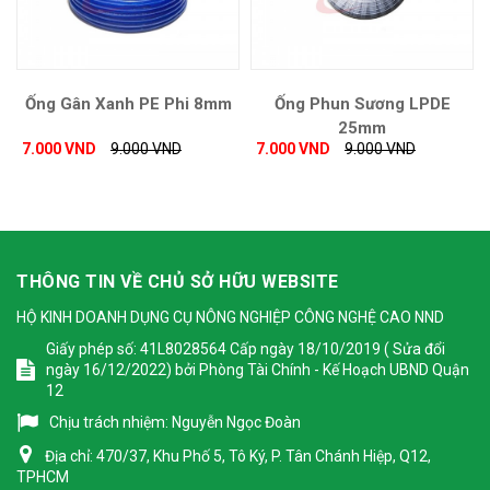
Ống Gân Xanh PE Phi 8mm
Ống Phun Sương LPDE
25mm
7.000 VND
9.000 VND
7.000 VND
9.000 VND
THÔNG TIN VỀ CHỦ SỞ HỮU WEBSITE
HỘ KINH DOANH DỤNG CỤ NÔNG NGHIỆP CÔNG NGHỆ CAO NND
Giấy phép số: 41L8028564 Cấp ngày 18/10/2019 ( Sửa đổi
ngày 16/12/2022) bởi Phòng Tài Chính - Kế Hoạch UBND Quận
12
Chịu trách nhiệm:
Nguyễn Ngọc Đoàn
Địa chỉ:
470/37, Khu Phố 5, Tô Ký, P. Tân Chánh Hiệp, Q12,
TPHCM