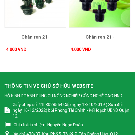
Chân ren 21-
Chân ren 21+
4.000 VND
4.000 VND
THÔNG TIN VỀ CHỦ SỞ HỮU WEBSITE
HỘ KINH DOANH DỤNG CỤ NÔNG NGHIỆP CÔNG NGHỆ CAO NND
Giấy phép số: 41L8028564 Cấp ngày 18/10/2019 ( Sửa đổi
ngày 16/12/2022) bởi Phòng Tài Chính - Kế Hoạch UBND Quận
12
Chịu trách nhiệm:
Nguyễn Ngọc Đoàn
Địa chỉ:
470/37, Khu Phố 5, Tô Ký, P. Tân Chánh Hiệp, Q12,