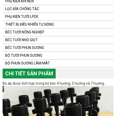
PHỤ KIỆN KHÍ NÉN
LỌC ĐĨA CHỐNG TẮC
PHỤ KIỆN TƯỚI LPDE
THIẾT BỊ ĐIỀU KHIỂN TỰ ĐỘNG
BÉC TƯỚI NÔNG NGHIỆP
BÉC TƯỚI NHỎ GIỌT
BÉC TƯỚI PHUN SƯƠNG
BỘ TƯỚI PHUN SƯƠNG
BỘ PHUN SƯƠNG LÀM MÁT
CHI TIẾT SẢN PHẨM
Bù áp được tích hợp trong bộ béc 4 hướng, 5 hướng và 7 hướng...