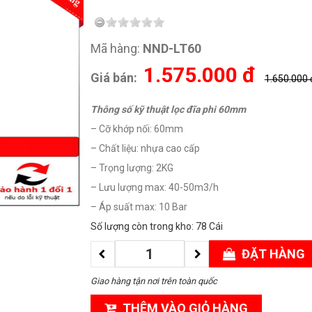
Mã hàng:
NND-LT60
1.575.000
đ
Giá bán:
1.650.000 
Thông số kỹ thuật lọc đĩa phi 60mm
– Cỡ khớp nối: 60mm
– Chất liệu: nhựa cao cấp
– Trọng lượng: 2KG
– Lưu lượng max: 40-50m3/h
– Áp suất max: 10 Bar
Số lượng còn trong kho: 78 Cái
ĐẶT HÀNG
Giao hàng tận nơi trên toàn quốc
THÊM VÀO GIỎ HÀNG