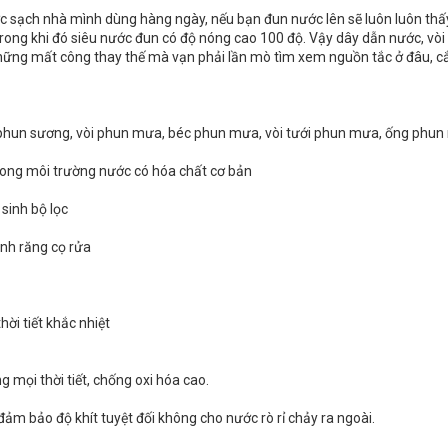
c sạch nhà mình dùng hàng ngày, nếu bạn đun nước lên sẽ luôn luôn thấy 
trong khi đó siêu nước đun có độ nóng cao 100 độ. Vậy dây dẫn nước, vòi 
những mất công thay thế mà vạn phải lần mò tìm xem nguồn tắc ở đâu, cắt
i phun sương, vòi phun mưa, béc phun mưa, vòi tưới phun mưa, ống phun
ong môi trường nước có hóa chất cơ bản
 sinh bộ lọc
ánh răng cọ rửa
hời tiết khắc nhiệt
 mọi thời tiết, chống oxi hóa cao.
ảm bảo độ khít tuyệt đối không cho nước rò rỉ chảy ra ngoài.