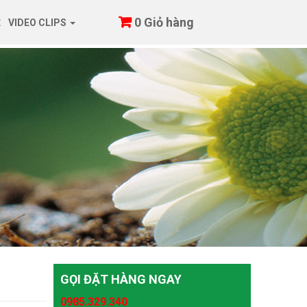
0
Giỏ hàng
Ệ
VIDEO CLIPS
GỌI ĐẶT HÀNG NGAY
0985.329.340