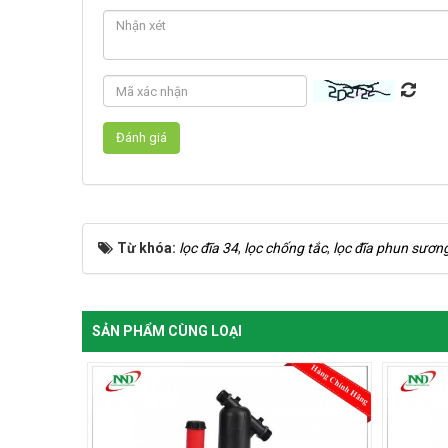
Từ khóa:
lọc đĩa 34
,
lọc chống tắc
,
lọc đĩa phun sươn
SẢN PHẨM CÙNG LOẠI