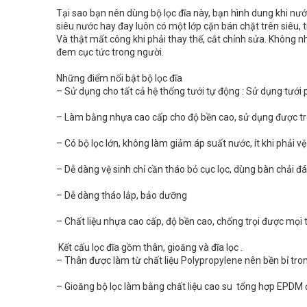
Tại sao bạn nên dùng bộ lọc đĩa này, bạn hình dung khi nướ
siêu nước hay đay luôn có một lớp cặn bán chặt trên siêu, 
Và thật mất công khi phải thay thế, cắt chỉnh sửa. Không 
đem cục tức trong người.
Những điểm nổi bật bộ lọc đĩa
– Sử dụng cho tất cả hệ thống tưới tự động : Sử dụng tướ
– Làm bằng nhựa cao cấp cho độ bền cao, sử dụng được tr
– Có bộ lọc lớn, không làm giảm áp suất nước, ít khi phải vệ
– Dễ dàng vệ sinh chỉ cần tháo bỏ cục lọc, dùng bàn chải đ
– Dễ dàng tháo lắp, bảo dưỡng
– Chất liệu nhựa cao cấp, độ bền cao, chống trọi được mọi t
Kết cấu lọc đĩa gồm thân, gioăng và đĩa lọc .
– Thân được làm từ chất liệu Polypropylene nên bền bỉ trong
– Gioăng bộ lọc làm bằng chất liệu cao su tổng hợp EPDM đ