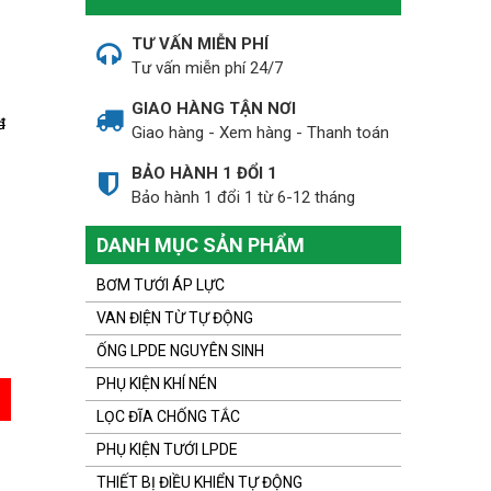
TƯ VẤN MIỄN PHÍ
Tư vấn miễn phí 24/7
GIAO HÀNG TẬN NƠI
đ
Giao hàng - Xem hàng - Thanh toán
BẢO HÀNH 1 ĐỔI 1
Bảo hành 1 đổi 1 từ 6-12 tháng
DANH MỤC SẢN PHẨM
BƠM TƯỚI ÁP LỰC
VAN ĐIỆN TỪ TỰ ĐỘNG
ỐNG LPDE NGUYÊN SINH
PHỤ KIỆN KHÍ NÉN
LỌC ĐĨA CHỐNG TẮC
PHỤ KIỆN TƯỚI LPDE
THIẾT BỊ ĐIỀU KHIỂN TỰ ĐỘNG