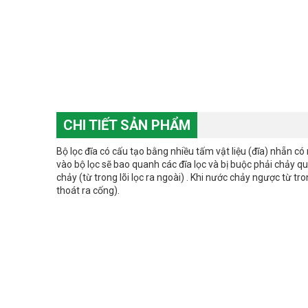
CHI TIẾT SẢN PHẨM
Bộ lọc đĩa có cấu tạo bằng nhiều tấm vật liệu (đĩa) nhẵn c
vào bộ lọc sẽ bao quanh các đĩa lọc và bị buộc phải chảy qu
chảy (từ trong lõi lọc ra ngoài) . Khi nước chảy ngược từ t
thoát ra cống).