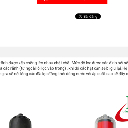
ó rãnh được xếp chồng lên nhau chặt chẽ . Mức độ lọc được xác định bởi s
a các rãnh (từ ngoài lõi lọc vào trong) , khi đó các hạt cặn sẽ bị giữ lạ
rong ra sẽ nới lỏng các đĩa lọc đồng thởi dòng nước với áp suất cao sẽ đẩy