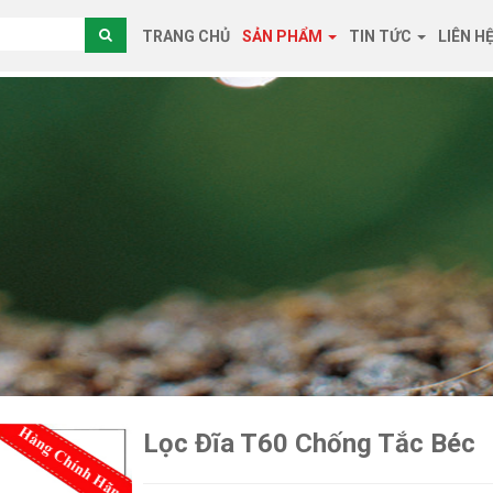
TRANG CHỦ
SẢN PHẨM
TIN TỨC
LIÊN H
Lọc Đĩa T60 Chống Tắc Béc