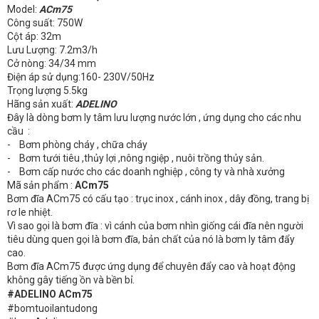
Model:
ACm75
Công suất: 750W
Cột áp: 32m
Lưu Lượng: 7.2m3/h
Cở nòng: 34/34 mm
Điện áp sử dụng:160- 230V/50Hz
Trọng lượng 5.5kg
Hãng sản xuất:
ADELINO
Đây là dòng bơm ly tâm lưu lượng nước lớn , ứng dụng cho các nhu
cầu :
- Bơm phòng cháy , chữa cháy
- Bơm tưới tiêu ,thủy lợi ,nông ngiệp , nuôi trồng thủy sản.
- Bơm cấp nước cho các doanh nghiệp , công ty và nhà xưởng
Mã sản phẩm :
ACm75
Bơm đĩa ACm75 có cấu tạo : trục inox , cánh inox , dây đồng, trang bị
rơ le nhiệt.
Vì sao gọi là bơm đĩa : vì cánh của bơm nhìn giống cái đĩa nên người
tiêu dùng quen gọi là bơm đĩa, bản chất của nó là bơm ly tâm đẩy
cao.
Bơm đĩa ACm75 được ứng dụng để chuyên đẩy cao và hoạt động
không gây tiếng ồn và bền bỉ.
#ADELINO ACm75
#bomtuoilantudong