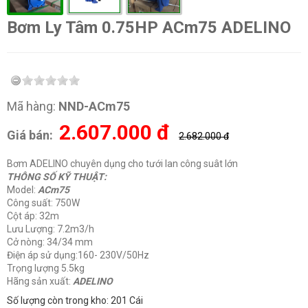
Bơm Ly Tâm 0.75HP ACm75 ADELINO
Mã hàng:
NND-ACm75
2.607.000
đ
Giá bán:
2.682.000 đ
Bơm ADELINO chuyên dụng cho tưới lan công suât lớn
THÔNG SỐ KỸ THUẬT:
Model:
ACm75
Công suất: 750W
Cột áp: 32m
Lưu Lượng: 7.2m3/h
Cở nòng: 34/34 mm
Điện áp sử dụng:160- 230V/50Hz
Trọng lượng 5.5kg
Hãng sản xuất:
ADELINO
Số lượng còn trong kho: 201 Cái