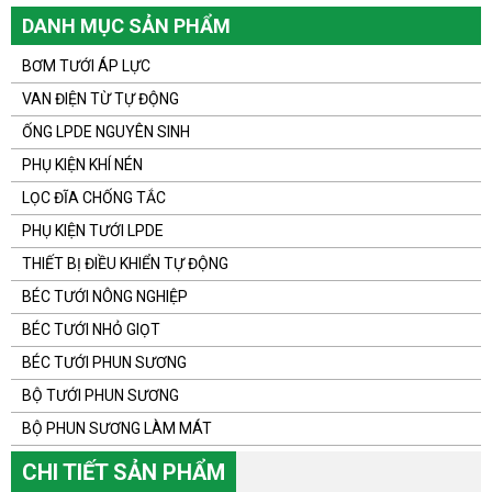
DANH MỤC SẢN PHẨM
BƠM TƯỚI ÁP LỰC
VAN ĐIỆN TỪ TỰ ĐỘNG
ỐNG LPDE NGUYÊN SINH
PHỤ KIỆN KHÍ NÉN
LỌC ĐĨA CHỐNG TẮC
PHỤ KIỆN TƯỚI LPDE
THIẾT BỊ ĐIỀU KHIỂN TỰ ĐỘNG
BÉC TƯỚI NÔNG NGHIỆP
BÉC TƯỚI NHỎ GIỌT
BÉC TƯỚI PHUN SƯƠNG
BỘ TƯỚI PHUN SƯƠNG
BỘ PHUN SƯƠNG LÀM MÁT
CHI TIẾT SẢN PHẨM