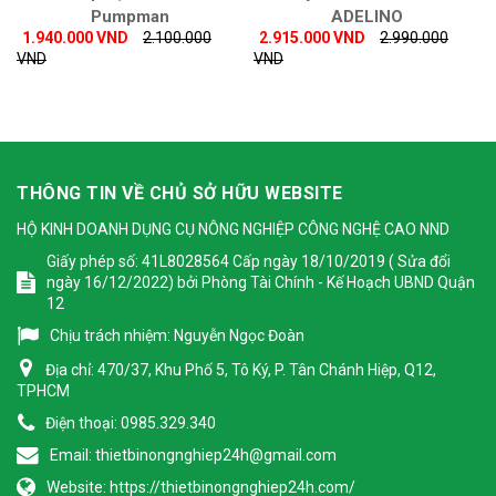
Pumpman
ADELINO
1.940.000 VND
2.100.000
2.915.000 VND
2.990.000
VND
VND
THÔNG TIN VỀ CHỦ SỞ HỮU WEBSITE
HỘ KINH DOANH DỤNG CỤ NÔNG NGHIỆP CÔNG NGHỆ CAO NND
Giấy phép số: 41L8028564 Cấp ngày 18/10/2019 ( Sửa đổi
ngày 16/12/2022) bởi Phòng Tài Chính - Kế Hoạch UBND Quận
12
Chịu trách nhiệm:
Nguyễn Ngọc Đoàn
Địa chỉ:
470/37, Khu Phố 5, Tô Ký, P. Tân Chánh Hiệp, Q12,
TPHCM
Điện thoại:
0985.329.340
Email:
thietbinongnghiep24h@gmail.com
Website:
https://thietbinongnghiep24h.com/