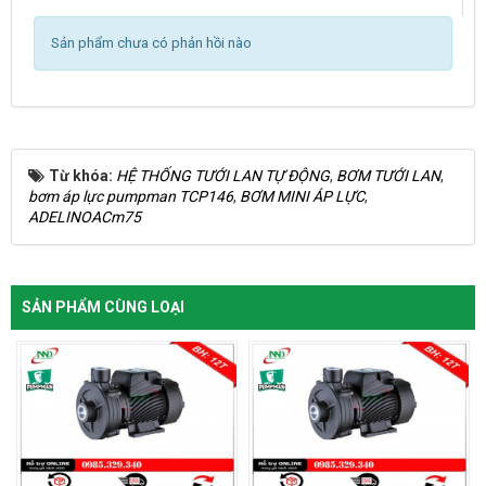
Sản phẩm chưa có phản hồi nào
Từ khóa:
HỆ THỐNG TƯỚI LAN TỰ ĐỘNG
,
BƠM TƯỚI LAN
,
bơm áp lực pumpman TCP146
,
BƠM MINI ÁP LỰC
,
ADELINOACm75
SẢN PHẨM CÙNG LOẠI