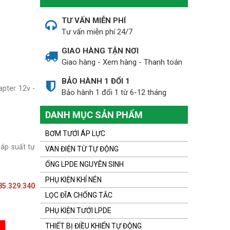
TƯ VẤN MIỄN PHÍ
Tư vấn miễn phí 24/7
GIAO HÀNG TẬN NƠI
Giao hàng - Xem hàng - Thanh toán
BẢO HÀNH 1 ĐỔI 1
pter 12v -
Bảo hành 1 đổi 1 từ 6-12 tháng
DANH MỤC SẢN PHẨM
BƠM TƯỚI ÁP LỰC
 áp suất tự
VAN ĐIỆN TỪ TỰ ĐỘNG
ỐNG LPDE NGUYÊN SINH
PHỤ KIỆN KHÍ NÉN
5.329.340
LỌC ĐĨA CHỐNG TẮC
PHỤ KIỆN TƯỚI LPDE
THIẾT BỊ ĐIỀU KHIỂN TỰ ĐỘNG