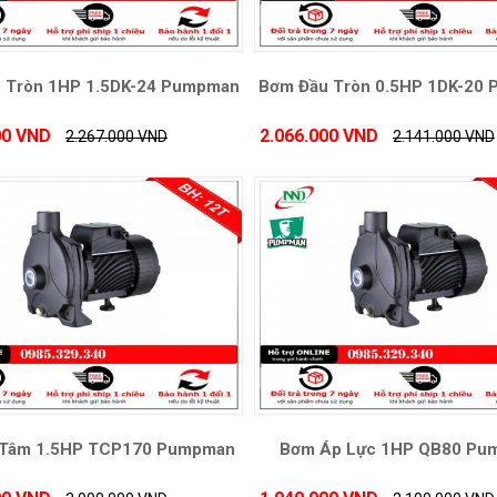
 Tròn 1HP 1.5DK-24 Pumpman
Bơm Đầu Tròn 0.5HP 1DK-20
00 VND
2.066.000 VND
2.267.000 VND
2.141.000 VND
 Tâm 1.5HP TCP170 Pumpman
Bơm Áp Lực 1HP QB80 Pu