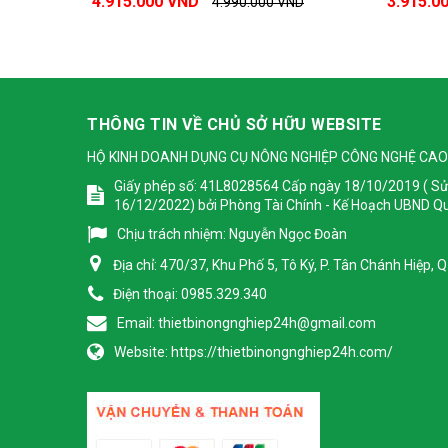
4.915.000 VND
3.915.0
4.990.000 VND
THÔNG TIN VỀ CHỦ SỞ HỮU WEBSITE
HỘ KINH DOANH DỤNG CỤ NÔNG NGHIỆP CÔNG NGHỆ CAO
Giấy phép số: 41L8028564 Cấp ngày 18/10/2019 ( Sử
16/12/2022) bởi Phòng Tài Chính - Kế Hoạch UBND Q
Chịu trách nhiệm:
Nguyễn Ngọc Đoàn
Địa chỉ:
470/37, Khu Phố 5, Tô Ký, P. Tân Chánh Hiệp,
Điện thoại:
0985.329.340
Email:
thietbinongnghiep24h@gmail.com
Website:
https://thietbinongnghiep24h.com/