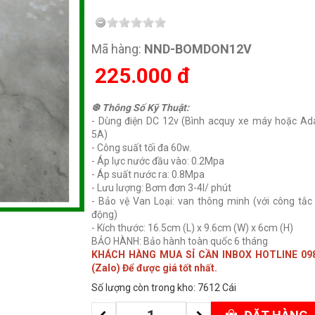
Mã hàng:
NND-BOMDON12V
225.000
đ
❆ Thông Số Kỹ Thuật:
- Dùng điện DC 12v (Bình acquy xe máy hoặc Ada
5A)
- Công suất tối đa 60w.
- Áp lực nước đầu vào: 0.2Mpa
- Áp suất nước ra: 0.8Mpa
- Lưu lượng: Bơm đơn 3-4l/ phút
- Bảo vệ Van Loại: van thông minh (với công tắc
động)
- Kích thước: 16.5cm (L) x 9.6cm (W) x 6cm (H)
BẢO HÀNH: Bảo hành toàn quốc 6 tháng
KHÁCH HÀNG MUA SỈ CẦN INBOX HOTLINE 098
(Zalo) Để được giá tốt nhất.
Số lượng còn trong kho: 7612 Cái