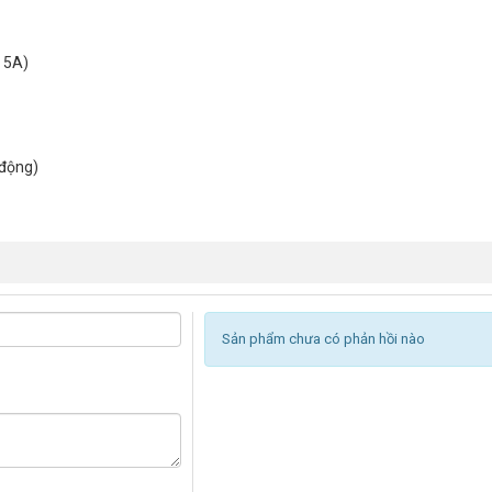
 5A)
 động)
Sản phẩm chưa có phản hồi nào