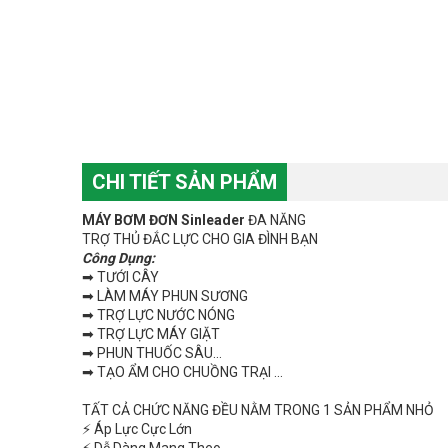
CHI TIẾT SẢN PHẨM
MÁY BƠM ĐƠN Sinleader
ĐA NĂNG
TRỢ THỦ ĐẮC LỰC CHO GIA ĐÌNH BẠN
Công Dụng:
➡ TƯỚI CÂY
➡ LÀM MÁY PHUN SƯƠNG
➡ TRỢ LỰC NƯỚC NÓNG
➡ TRỢ LỰC MÁY GIẶT
➡ PHUN THUỐC SÂU…
➡ TẠO ẨM CHO CHUỒNG TRẠI ...
TẤT CẢ CHỨC NĂNG ĐỀU NẰM TRONG 1 SẢN PHẨM NHỎ
⚡ Áp Lực Cực Lớn