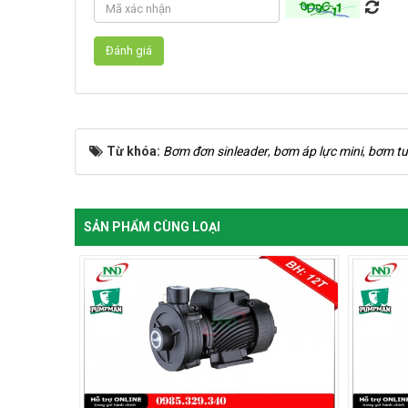
Từ khóa:
Bơm đơn sinleader
,
bơm áp lực mini
,
bơm tư
SẢN PHẨM CÙNG LOẠI