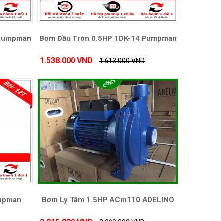
 Pumpman
Bơm Đầu Tròn 0.5HP 1DK-14 Pumpman
1.538.000 VND
1.613.000 VND
mpman
Bơm Ly Tâm 1.5HP ACm110 ADELINO