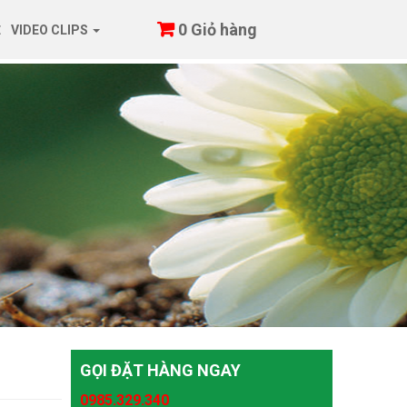
0
Giỏ hàng
Ệ
VIDEO CLIPS
GỌI ĐẶT HÀNG NGAY
0985.329.340