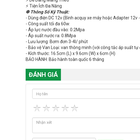
⚡ Dễ Dàng Mang Theo
⚡ Tiện Ích Đa Năng
❆ Thông Số Kỹ Thuật:
- Dùng điện DC 12v (Bình acquy xe máy hoặc Adapter 12v -
- Công suất tối đa 60w.
- Áp lực nước đầu vào: 0.2Mpa
- Áp suất nước ra: 0.8Mpa
- Lưu lượng: Bơm đơn 3-4l/ phút
- Bảo vệ Van Loại: van thông minh (với công tắc áp suất tự
- Kích thước: 16.5cm (L) x 9.6cm (W) x 6cm (H)
BẢO HÀNH: Bảo hành toàn quốc 6 tháng
ĐÁNH GIÁ