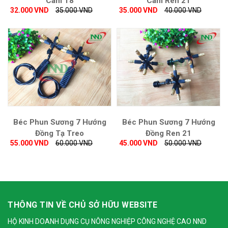
Cam T8
Cam Ren 21
32.000 VND
35.000 VND
35.000 VND
40.000 VND
Béc Phun Sương 7 Hướng
Béc Phun Sương 7 Hướng
Đồng Tạ Treo
Đồng Ren 21
55.000 VND
60.000 VND
45.000 VND
50.000 VND
THÔNG TIN VỀ CHỦ SỞ HỮU WEBSITE
HỘ KINH DOANH DỤNG CỤ NÔNG NGHIỆP CÔNG NGHỆ CAO NND