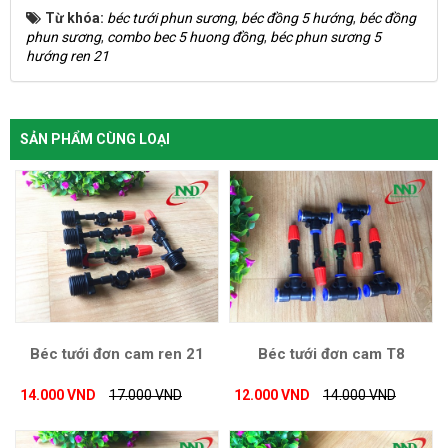
Từ khóa:
béc tưới phun sương
,
béc đồng 5 hướng
,
béc đồng
phun sương
,
combo bec 5 huong đồng
,
béc phun sương 5
hướng ren 21
SẢN PHẨM CÙNG LOẠI
Béc tưới đơn cam ren 21
Béc tưới đơn cam T8
14.000 VND
17.000 VND
12.000 VND
14.000 VND