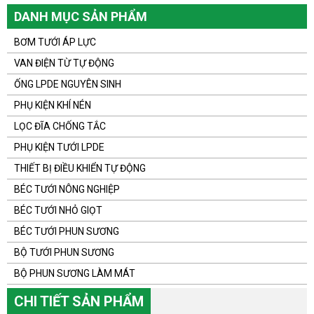
DANH MỤC SẢN PHẨM
BƠM TƯỚI ÁP LỰC
VAN ĐIỆN TỪ TỰ ĐỘNG
ỐNG LPDE NGUYÊN SINH
PHỤ KIỆN KHÍ NÉN
LỌC ĐĨA CHỐNG TẮC
PHỤ KIỆN TƯỚI LPDE
THIẾT BỊ ĐIỀU KHIỂN TỰ ĐỘNG
BÉC TƯỚI NÔNG NGHIỆP
BÉC TƯỚI NHỎ GIỌT
BÉC TƯỚI PHUN SƯƠNG
BỘ TƯỚI PHUN SƯƠNG
BỘ PHUN SƯƠNG LÀM MÁT
CHI TIẾT SẢN PHẨM